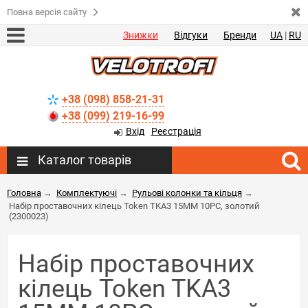
Повна версія сайту
Знижки
Відгуки
Бренди
UA
|
RU
+38 (098) 858-21-31
+38 (099) 219-16-99
Вхід
Реєстрація
Каталог товарів
Головна
→
Комплектуючі
→
Рульові колонки та кільця
→
Набір проставочних кілець Token TKA3 15MM 10PC, золотий
(2300023)
Набір проставочних
кілець Token TKA3