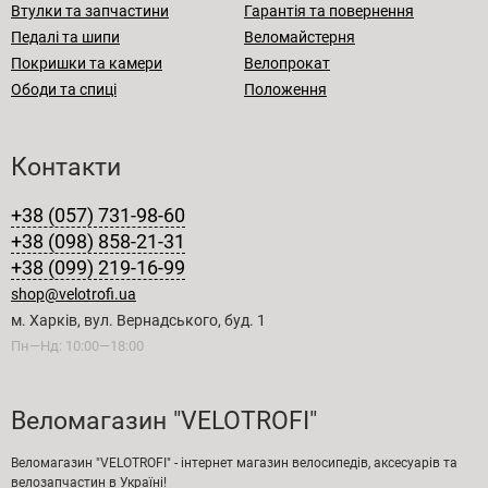
Втулки та запчастини
Гарантія та повернення
Педалі та шипи
Веломайстерня
Покришки та камери
Велопрокат
Ободи та спиці
Положення
Контакти
+38 (057) 731-98-60
+38 (098) 858-21-31
+38 (099) 219-16-99
shop@velotrofi.ua
м. Харків, вул. Вернадського, буд. 1
Пн—Нд: 10:00—18:00
Веломагазин "VELOTROFI"
Веломагазин "VELOTROFI" - інтернет магазин велосипедів, аксесуарів та
велозапчастин в Україні!