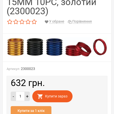
15MM 10PC, золотий
(2300023)
У обране
Порівняння
2300023
Артикул:
632 грн.
-
+
Купити зараз
Купити за 1 клік