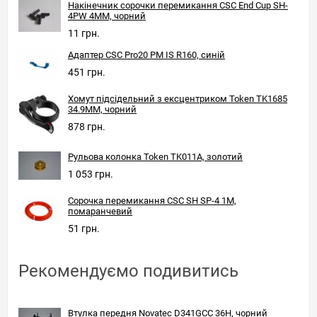
Накінечник сорочки перемикання CSC End Cup SH-
4PW 4MM, чорний
11 грн.
Адаптер CSC Pro20 PM IS R160, синій
451 грн.
Хомут підсідельний з ексцентриком Token TK1685
34.9MM, чорний
878 грн.
Рульова колонка Token TK011A, золотий
1 053 грн.
Сорочка перемикання CSC SH SP-4 1M,
помаранчевий
51 грн.
Рекомендуємо подивитись
Втулка передня Novatec D341GCC 36H, чорний