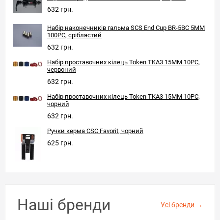
632 грн.
Набір наконечників гальма SCS End Cup BR-5BC 5MM
100PC, сріблястий
632 грн.
Набір проставочних кілець Token TKA3 15MM 10PC,
червоний
632 грн.
Набір проставочних кілець Token TKA3 15MM 10PC,
чорний
632 грн.
Ручки керма CSC Favorit, чорний
625 грн.
Наші бренди
Усі бренди
→