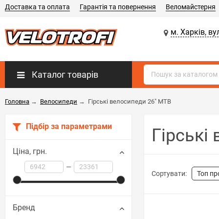
Доставка та оплата
Гарантія та повернення
Веломайстерня
м. Харків, ву
Каталог товарів
Головна
→
Велосипеди
→
Гірські велосипеди 26" МТВ
Підбір за параметрами
Гірські
Ціна,
грн.
—
Сортувати:
Топ п
Бренд