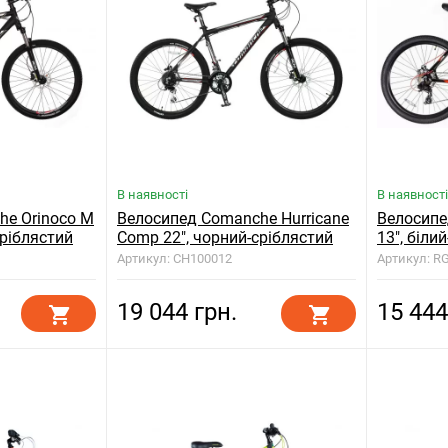
В наявності
В наявності
he Orinoco M
Велосипед Comanche Hurricane
Велосипе
сріблястий
Comp 22", чорний-сріблястий
13", біли
Артикул: CH100012
Артикул: R
19 044 грн.
15 444