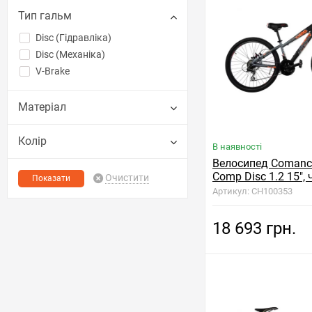
Тип гальм
Disc (Гідравліка)
Disc (Механіка)
V-Brake
Матеріал
Колір
В наявності
Велосипед Comanch
Comp Disc 1.2 15", 
Очистити
сріблястий
Артикул: CH100353
18 693 грн.