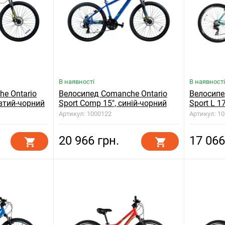
В наявності
В наявності
e Ontario
Велосипед Comanche Ontario
Велосипе
овтий-чорний
Sport Comp 15", синій-чорний
Sport L 1
Артикул: 1000122
Артикул: 1
20 966 грн.
17 066