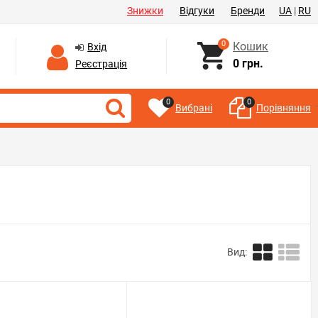
Знижки
Відгуки
Бренди
UA
|
RU
0
Кошик
Вхід
0 грн.
Реєстрація
0
0
Вибрані
Порівняння
Вид: