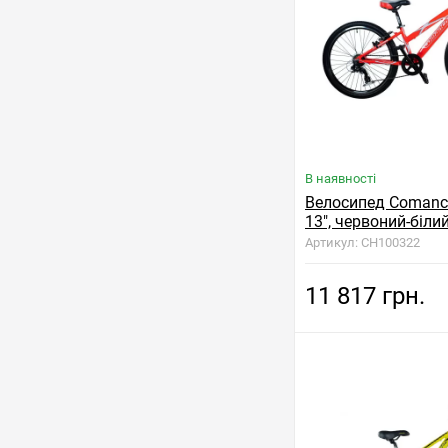
В наявності
Велосипед Comanch
13", червоний-біли
Артикул: CH100322
11 817 грн.