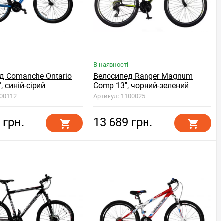
В наявності
д Comanche Ontario
Велосипед Ranger Magnum
", синій-сірий
Comp 13'', чорний-зелений
000112
Артикул: 1100025
 грн.
13 689 грн.