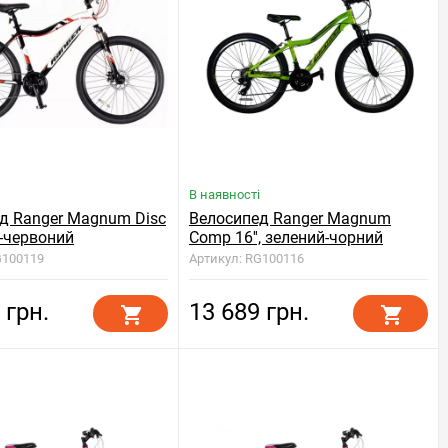
В наявності
д Ranger Magnum Disc
Велосипед Ranger Magnum
й-червоний
Comp 16'', зелений-чорний
G100119
Артикул: RG100116
 грн.
13 689 грн.