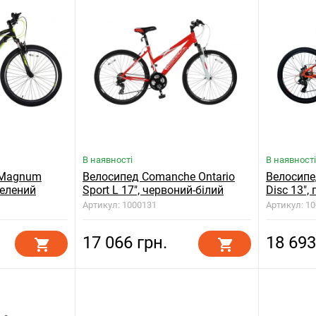
В наявності
В наявності
 Magnum
Велосипед Comanche Ontario
Велосипе
зелений
Sport L 17", червоний-білий
Disc 13"
Артикул: 1000131
Артикул: 1
17 066 грн.
18 693