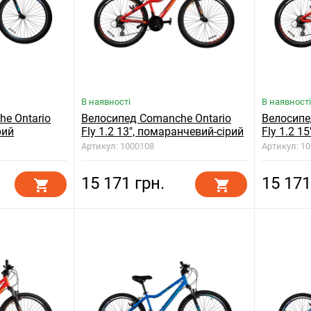
В наявності
В наявності
e Ontario
Велосипед Comanche Ontario
Велосипе
рий
Fly 1.2 13", помаранчевий-сірий
Fly 1.2 1
Артикул: 1000108
Артикул: 1
15 171 грн.
15 171