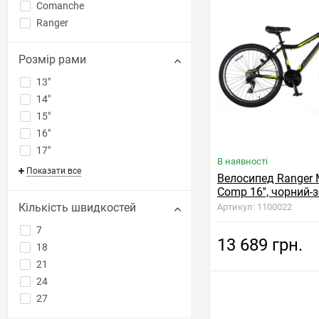
Comanche
Ranger
Розмір рами
13"
14"
15"
16"
17"
В наявності
Показати все
Велосипед Ranger
Comp 16'', чорний-
Кількість швидкостей
Артикул: 1100022
7
13 689 грн.
18
21
24
27