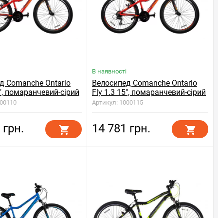
В наявності
д Comanche Ontario
Велосипед Comanche Ontario
5", помаранчевий-сірий
Fly 1.3 15", помаранчевий-сірий
000110
Артикул: 1000115
 грн.
14 781 грн.