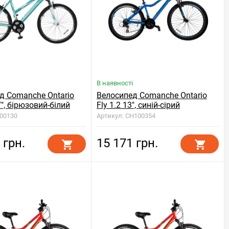
В наявності
д Comanche Ontario
Велосипед Comanche Ontario
7", бірюзовий-білий
Fly 1.2 13", синій-сірий
000130
Артикул: CH100354
 грн.
15 171 грн.