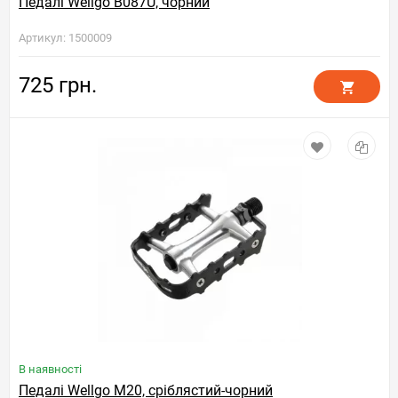
Педалі Wellgo B087U, чорний
Артикул: 1500009
725 грн.
В наявності
Педалі Wellgo M20, сріблястий-чорний