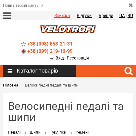
Повна версія сайту
Знижки
Відгуки
Бренди
UA
|
RU
+38 (098) 858-21-31
+38 (099) 219-16-99
Вхід
Реєстрація
Каталог товарів
Головна
→
Велосипедні педалі та шипи
Велосипедні педалі та
шипи
Педалі
Шипи
Тукліпси
Ремені