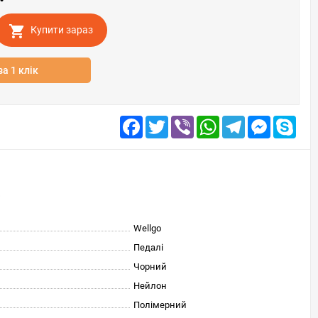
Купити зараз
за 1 клік
Facebook
Twitter
Viber
WhatsApp
Telegram
Messenge
Skyp
Wellgo
Педалі
Чорний
Нейлон
Полімерний