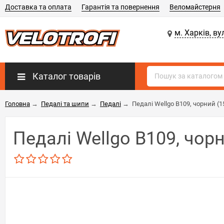
Доставка та оплата
Гарантія та повернення
Веломайстерня
м. Харків, ву
Каталог товарів
Головна
→
Педалі та шипи
→
Педалі
→
Педалі Wellgo B109, чорний (1
Педалі Wellgo B109, чор