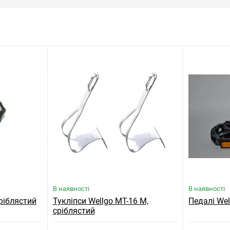
В наявності
В наявності
сріблястий
Тукліпси Wellgo MT-16 M,
Педалі We
сріблястий