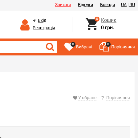
Знижки
Відгуки
Бренди
UA
|
RU
0
Кошик
Вхід
0 грн.
Реєстрація
0
0
Вибрані
Порівняння
У обране
Порівняння
.