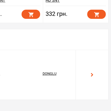
SNT
HD SNT
.
332 грн.
T
DONGLU
GEKON