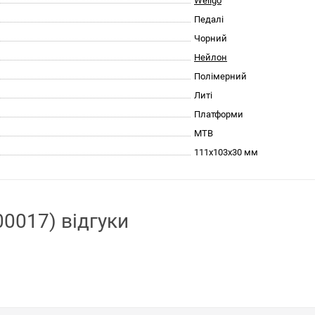
Wellgo
Педалі
Чорний
Нейлон
Полімерний
Литі
Платформи
МТВ
111х103х30 мм
00017) відгуки