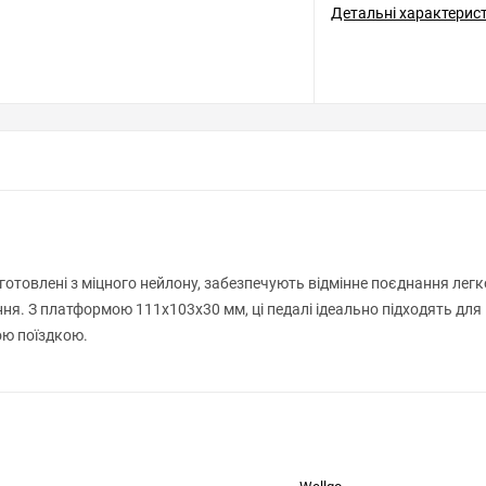
Детальні характерис
 виготовлені з міцного нейлону, забезпечують відмінне поєднання ле
тання. З платформою 111x103x30 мм, ці педалі ідеально підходять дл
ою поїздкою.