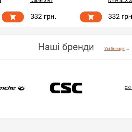
й
Deore SNT
NEW SLX 
332 грн.
332 грн
Наші бренди
Усі бренди
→
CS