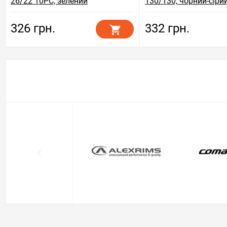
26/22 10PC, зелений
130/130, чорний-сіри
326 грн.
332 грн.