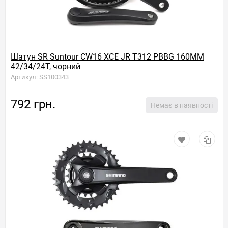
Шатун SR Suntour CW16 XCE JR T312 PBBG 160MM
42/34/24T, чорний
Артикул: SS100343
792 грн.
Немає в наявності