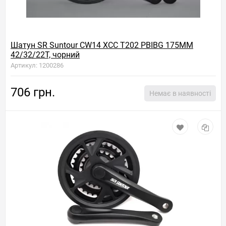
Шатун SR Suntour CW14 XCC T202 PBIBG 175MM
42/32/22T, чорний
Артикул: 1200286
706 грн.
Немає в наявності