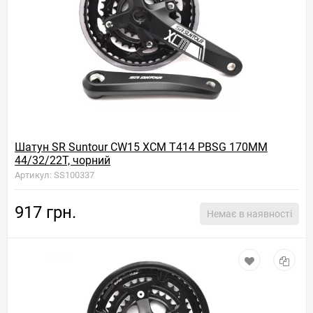
Шатун SR Suntour CW15 XCM T414 PBSG 170MM
44/32/22T, чорний
Артикул: SS100337
917 грн.
Немає в наявності