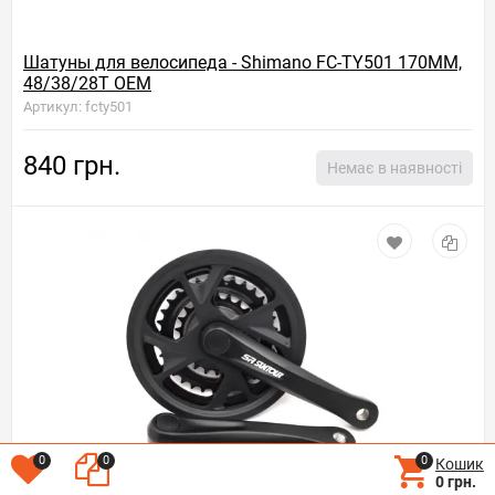
Шатуны для велосипеда - Shimano FC-TY501 170ММ,
48/38/28T OEM
Артикул: fcty501
840 грн.
Немає в наявності
0
0
0
Кошик
0 грн.