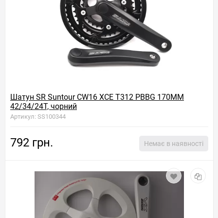
Шатун SR Suntour CW16 XCE T312 PBBG 170MM
42/34/24T, чорний
Артикул: SS100344
792 грн.
Немає в наявності