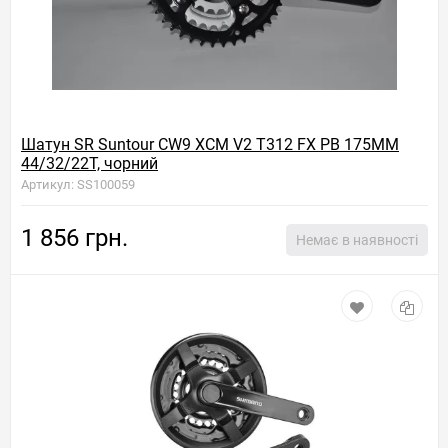
Шатун SR Suntour CW9 XCM V2 T312 FX PB 175MM
44/32/22T, чорний
Артикул: SS100059
1 856 грн.
Немає в наявності