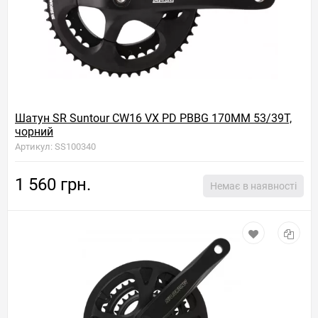
Шатун SR Suntour CW16 VX PD PBBG 170MM 53/39T,
чорний
Артикул: SS100340
1 560 грн.
Немає в наявності