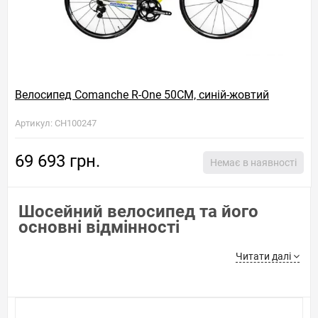
Велосипед Comanche R-One 50CM, синій-жовтий
Артикул: CH100247
69 693 грн.
Немає в наявності
Шосейний велосипед та його
основні відмінності
Шанувальникам швидкості необхідний відповідний велосипед.
Читати далі
Кращий вибір - підібрати та купити шосейний велосипед,
гірські
велосипеди
поступаються йому у накаті та розгоні по шосе.
Інші відмінності: