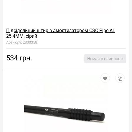
Підсідельний штир з амортизатором CSC Pipe AL
25.4MM, сірий
Артикул: 2800358
534 грн.
Немає в наявності