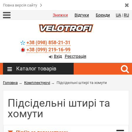
Повна версія сайту
Знижки
Відгуки
Бренди
UA
|
RU
+38 (098) 858-21-31
+38 (099) 219-16-99
Вхід
Реєстрація
Каталог товарів
Головна
→
Комплектуючі
→
Підсідельні штирі та хомути
Підсідельні штирі та
хомути