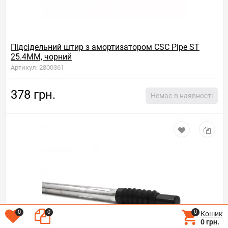
Підсідельний штир з амортизатором CSC Pipe ST
25.4MM, чорний
Артикул: 2800361
378 грн.
Немає в наявності
0
0
0
Кошик
0 грн.