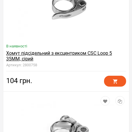
В наявності
Хомут підсідельний з ексцентриком CSC Loop 5
35MM, сірий
Артикул: 2800758
104 грн.