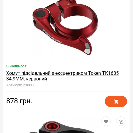
В наявності
Хомут підсідельний з ексцентриком Token TK1685
34.9MM, червоний
Артикул: 2300065
878 грн.