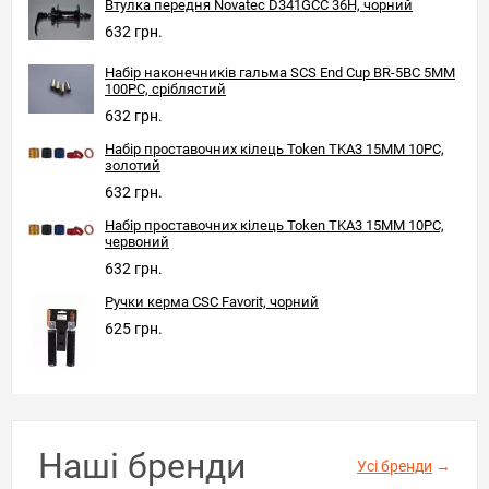
Втулка передня Novatec D341GCC 36H, чорний
632 грн.
Набір наконечників гальма SCS End Cup BR-5BC 5MM
100PC, сріблястий
632 грн.
Набір проставочних кілець Token TKA3 15MM 10PC,
золотий
632 грн.
Набір проставочних кілець Token TKA3 15MM 10PC,
червоний
632 грн.
Ручки керма CSC Favorit, чорний
625 грн.
Наші бренди
Усі бренди
→