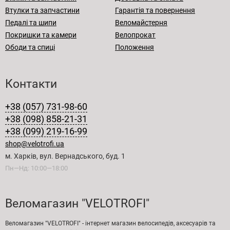
Втулки та запчастини
Гарантія та повернення
Педалі та шипи
Веломайстерня
Покришки та камери
Велопрокат
Ободи та спиці
Положення
Контакти
+38 (057) 731-98-60
+38 (098) 858-21-31
+38 (099) 219-16-99
shop@velotrofi.ua
м. Харків, вул. Вернадського, буд. 1
Пн—Нд: 10:00—18:00
Веломагазин "VELOTROFI"
Веломагазин "VELOTROFI" - інтернет магазин велосипедів, аксесуарів та