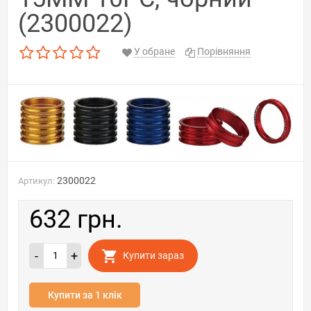
(2300022)
У обране
Порівняння
2300022
Артикул:
632 грн.
-
+
Купити зараз
Купити за 1 клік