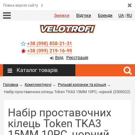
Повна версія сайту
Знижки
Відгуки
Бренди
UA
|
RU
+38 (098) 858-21-31
+38 (099) 219-16-99
Вхід
Реєстрація
Каталог товарів
Головна
→
Комплектуючі
→
Рульові колонки та кільця
→
Набір проставочних кілець Token TKA3 15MM 10PC, чорний (2300022)
Набір проставочних
кілець Token TKA3
15MM 10PC, чорний