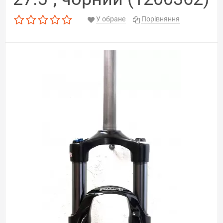
У обране
Порівняння