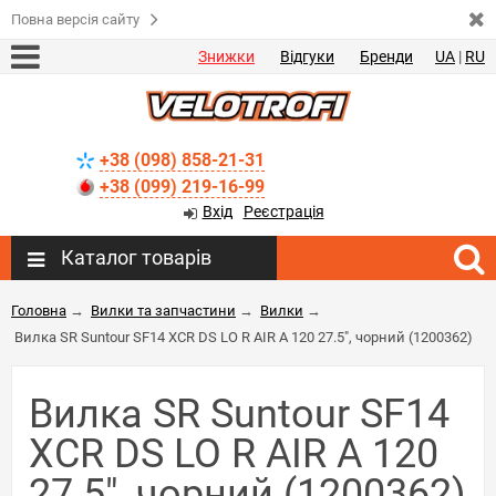
Повна версія сайту
Знижки
Відгуки
Бренди
UA
|
RU
+38 (098) 858-21-31
+38 (099) 219-16-99
Вхід
Реєстрація
Каталог товарів
Головна
→
Вилки та запчастини
→
Вилки
→
Вилка SR Suntour SF14 XCR DS LO R AIR A 120 27.5", чорний (1200362)
Вилка SR Suntour SF14
XCR DS LO R AIR A 120
27.5", чорний (1200362)