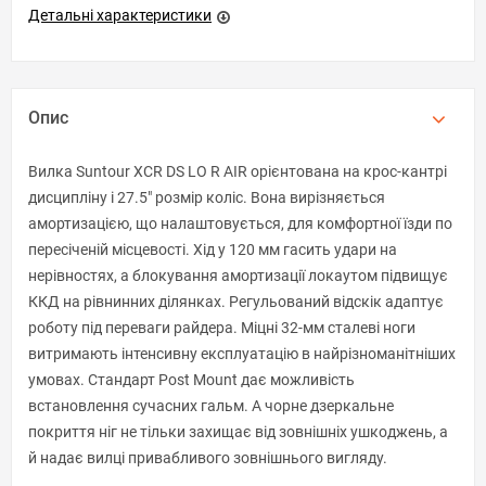
Детальні характеристики
Опис
Вилка Suntour XCR DS LO R AIR орієнтована на крос-кантрі
дисципліну і 27.5" розмір коліс. Вона вирізняється
амортизацією, що налаштовується, для комфортної їзди по
пересіченій місцевості. Хід у 120 мм гасить удари на
нерівностях, а блокування амортизації локаутом підвищує
ККД на рівнинних ділянках. Регульований відскік адаптує
роботу під переваги райдера. Міцні 32-мм сталеві ноги
витримають інтенсивну експлуатацію в найрізноманітніших
умовах. Стандарт Post Mount дає можливість
встановлення сучасних гальм. А чорне дзеркальне
покриття ніг не тільки захищає від зовнішніх ушкоджень, а
й надає вилці привабливого зовнішнього вигляду.