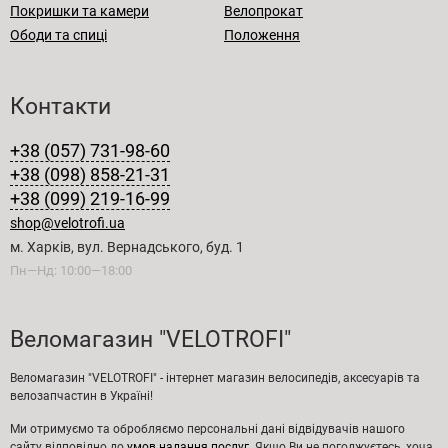
Покришки та камери
Велопрокат
Ободи та спиці
Положення
Контакти
+38 (057) 731-98-60
+38 (098) 858-21-31
+38 (099) 219-16-99
shop@velotrofi.ua
м. Харків, вул. Вернадського, буд. 1
Пн—Нд: 10:00—18:00
Веломагазин "VELOTROFI"
Веломагазин "VELOTROFI" - інтернет магазин велосипедів, аксесуарів та
велозапчастин в Україні!
Ми отримуємо та обробляємо персональні дані відвідувачів нашого
сайту відповідно до
умов надання послуг
. Якщо Ви не погоджуєтесь, хоча