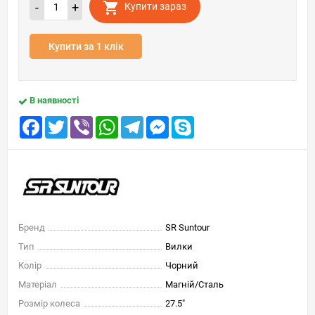
-
+
Купити зараз
Купити за 1 клік
В наявності
Facebook
Twitter
Viber
WhatsApp
Telegram
Messenger
Skype
Бренд
SR Suntour
Тип
Вилки
Колір
Чорний
Матеріал
Магній/Сталь
Розмір колеса
27.5"