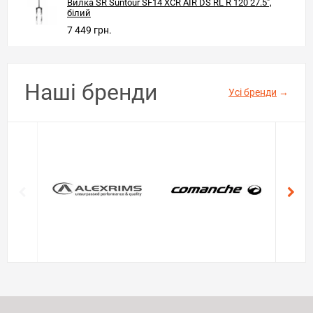
Вилка SR Suntour SF14 XCR AIR DS RL R 120 27.5",
білий
7 449 грн.
Наші бренди
Усі бренди
→