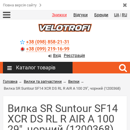
Повна версія сайту
Знижки
Відгуки
Бренди
UA
|
RU
+38 (098) 858-21-31
+38 (099) 219-16-99
Вхід
Реєстрація
Каталог товарів
Головна
→
Вилки та запчастини
→
Вилки
→
Вилка SR Suntour SF14 XCR DS RL R AIR A 100 29", чорний (1200368)
Вилка SR Suntour SF14
XCR DS RL R AIR A 100
29", чорний (1200368)