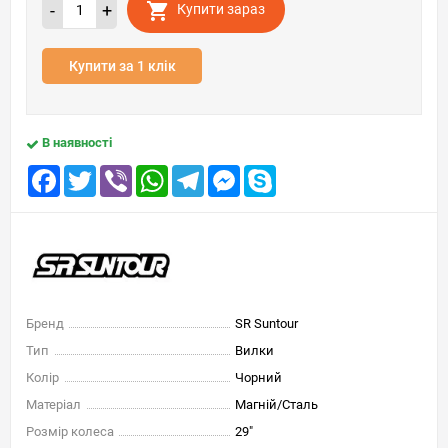
-
+
Купити зараз
Купити за 1 клік
В наявності
Facebook
Twitter
Viber
WhatsApp
Telegram
Messenger
Skype
Бренд
SR Suntour
Тип
Вилки
Колір
Чорний
Матеріал
Магній/Сталь
Розмір колеса
29"