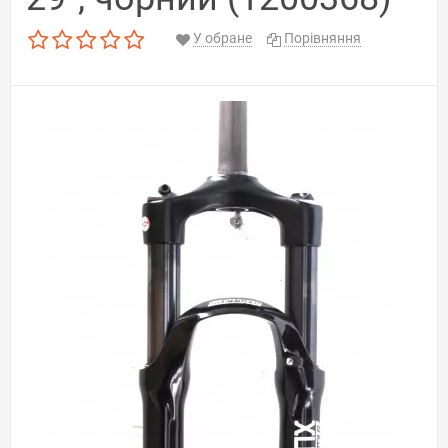
У обране
Порівняння