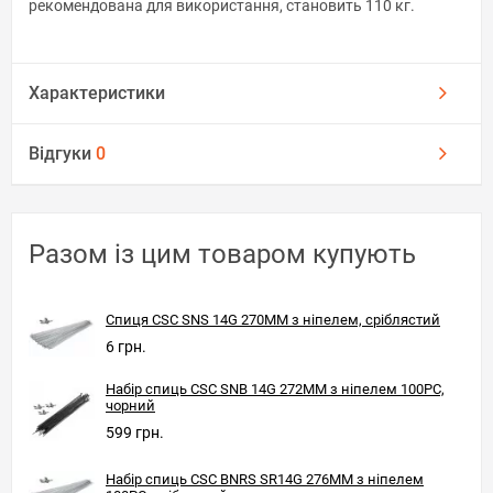
рекомендована для використання, становить 110 кг.
Характеристики
Відгуки
0
Разом із цим товаром купують
Спиця CSC SNS 14G 270MM з ніпелем, сріблястий
6 грн.
Набір спиць CSC SNB 14G 272MM з ніпелем 100PC,
чорний
599 грн.
Набір спиць CSC BNRS SR14G 276MM з ніпелем