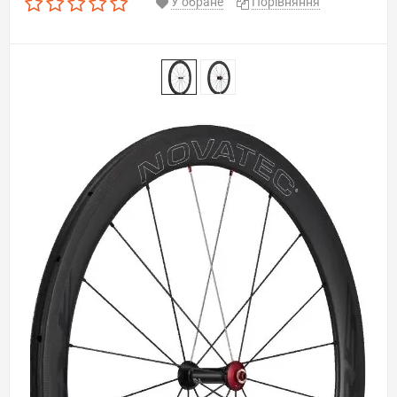
У обране
Порівняння