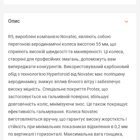
Опис
R5, вироблені компанією Novatec, являють собою
перегонові аеродинамічні колеса висотою 55 мм, що
сприяють високій швидкості та маневреності. Ці колеса,
створені для професійних змагань, допоможуть вам
випереджати конкурентів. Використовуваний карбоновий
обід з технологією Hypertoroid від Novatec має поліпшену
аеродинаміку, знижує вплив бічного вітру і забезпечує
високу міцність. Спеціальне покриття Protex, що
застосовується на гальмівній поверхні, збільшує
довговічність коліс, мінімізуючи знос. Це також покращує
ефективність гальмування. Колеса Novatec
виготовляються вручну, що гарантує високу жорсткість і
стійкість при мінімальних показниках відхилення в 0,2 мм
по вертикалі і горизонталі. Максимальна вага гонщика,