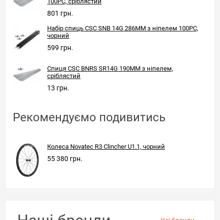
100PC, сріблястий
801 грн.
Набір спиць CSC SNB 14G 286MM з ніпелем 100PC,
чорний
599 грн.
Спиця CSC BNRS SR14G 190MM з ніпелем,
сріблястий
13 грн.
Рекомендуємо подивитись
Колеса Novatec R3 Clincher U1.1, чорний
55 380 грн.