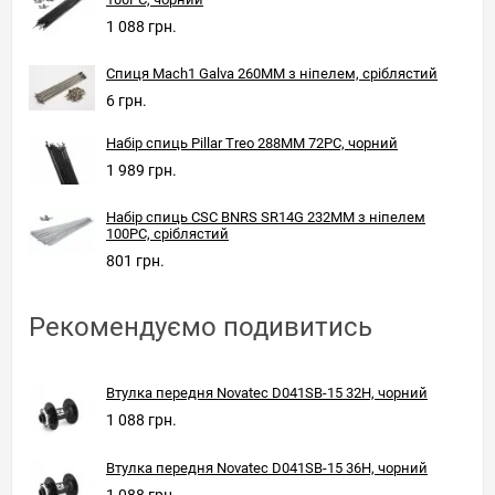
1 088 грн.
Спиця Mach1 Galva 260MM з ніпелем, сріблястий
6 грн.
Набір спиць Pillar Treo 288MM 72PC, чорний
1 989 грн.
Набір спиць CSC BNRS SR14G 232MM з ніпелем
100PC, сріблястий
801 грн.
Рекомендуємо подивитись
Втулка передня Novatec D041SB-15 32H, чорний
1 088 грн.
Втулка передня Novatec D041SB-15 36H, чорний
1 088 грн.