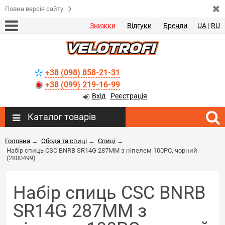
Повна версія сайту
Знижки
Відгуки
Бренди
UA
|
RU
+38 (098) 858-21-31
+38 (099) 219-16-99
Вхід
Реєстрація
Каталог товарів
Головна
→
Обода та спиці
→
Спиці
→
Набір спиць CSC BNRB SR14G 287MM з ніпелем 100PC, чорний
(2800499)
Набір спиць CSC BNRB
SR14G 287MM з