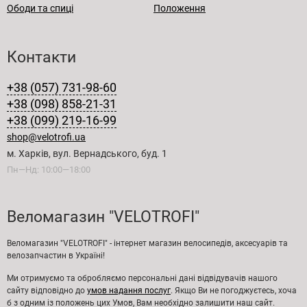
Ободи та спиці
Положення
Контакти
+38 (057) 731-98-60
+38 (098) 858-21-31
+38 (099) 219-16-99
shop@velotrofi.ua
м. Харків, вул. Вернадського, буд. 1
Пн—Нд: 10:00—18:00
Веломагазин "VELOTROFI"
Веломагазин "VELOTROFI" - інтернет магазин велосипедів, аксесуарів та
велозапчастин в Україні!
Ми отримуємо та обробляємо персональні дані відвідувачів нашого
сайту відповідно до
умов надання послуг
. Якщо Ви не погоджуєтесь, хоча
б з одним із положень цих Умов, Вам необхідно залишити наш сайт.