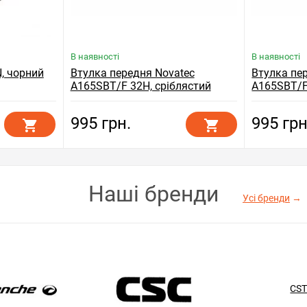
В наявності
В наявності
, чорний
Втулка передня Novatec
Втулка пе
A165SBT/F 32H, сріблястий
A165SBT/F
995 грн.
995 грн
Наші бренди
Усі бренди
→
CS