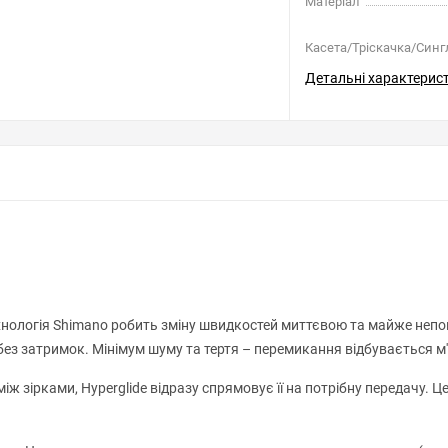
Матеріал
Касета/Тріскачка/Синг
Детальні характерис
нологія Shimano робить зміну швидкостей миттєвою та майже непоміт
з затримок. Мінімум шуму та тертя – перемикання відбувається м'
іж зірками, Hyperglide відразу спрямовує її на потрібну передачу. Ц