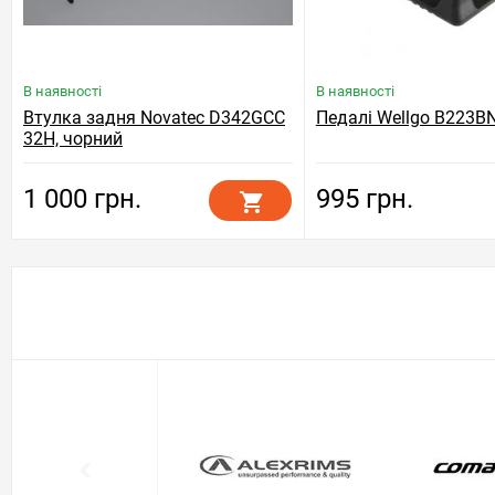
В наявності
В наявності
Втулка задня Novatec D342GCC
Педалі Wellgo B223BN
32H, чорний
1 000 грн.
995 грн.