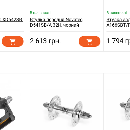
В наявності
В наявності
c XD642SB-
Втулка передня Novatec
Втулка за
D541SB/A 32H, чорний
A166SBT/F 
сріблясти
2 613 грн.
1 794 г