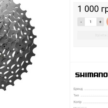
1 000 г
-
+
Купити 
Бренд
Тип
Колір