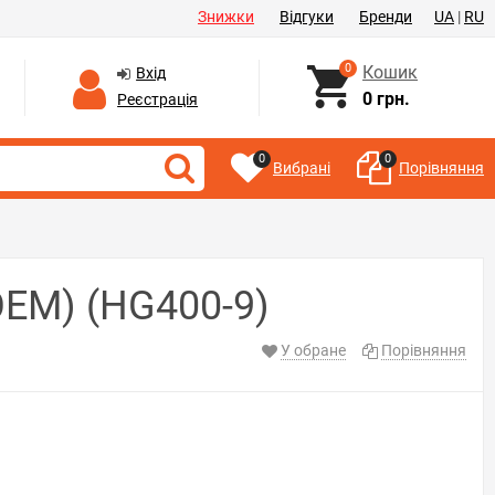
Знижки
Відгуки
Бренди
UA
|
RU
0
Кошик
Вхід
0 грн.
Реєстрація
0
0
Вибрані
Порівняння
ОЕМ) (HG400-9)
У обране
Порівняння