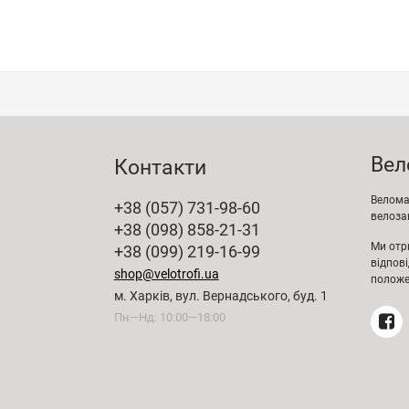
Вел
Контакти
Веломаг
+38 (057) 731-98-60
велозап
+38 (098) 858-21-31
Ми отр
+38 (099) 219-16-99
відпов
shop@velotrofi.ua
положе
м. Харків, вул. Вернадського, буд. 1
Пн—Нд: 10:00—18:00