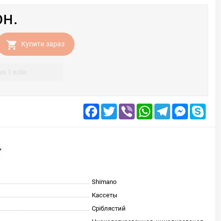
рн.
Купити зараз
за 1 клік
Facebook
Twitter
Viber
WhatsApp
Telegram
Messenge
Skyp
Shimano
Кассеты
Сріблястий