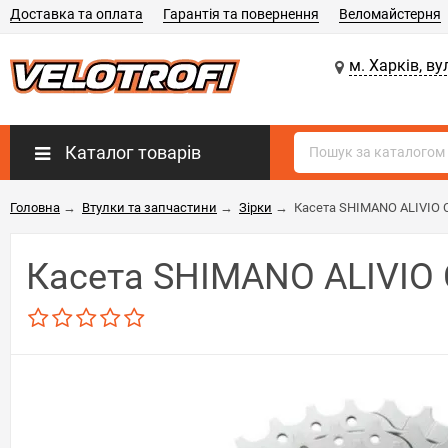
Доставка та оплата
Гарантія та повернення
Веломайстерня
м. Харків, ву
Каталог товарів
Головна
→
Втулки та запчастини
→
Зірки
→
Касета SHIMANO ALIVIO C
Касета SHIMANO ALIVIO C