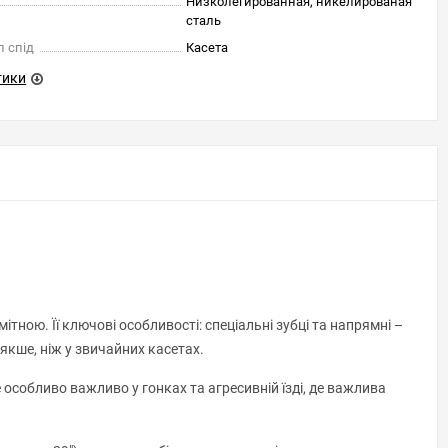
Низколегированная, никелированая
сталь
л спід
Касета
тики
ною. Її ключові особливості: спеціальні зубці та напрямні –
якше, ніж у звичайних касетах.
е особливо важливо у гонках та агресивній їзді, де важлива