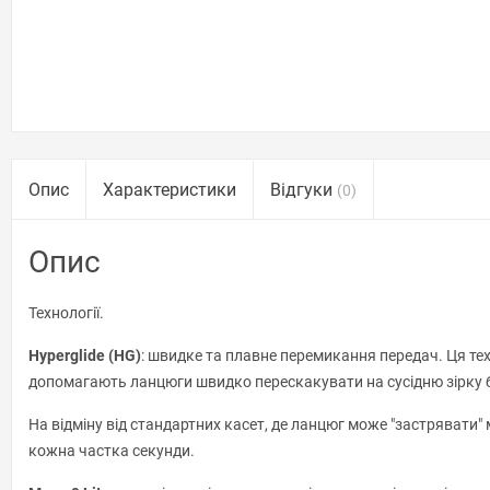
Опис
Характеристики
Відгуки
(0)
Опис
Технології.
Hyperglide (HG)
: швидке та плавне перемикання передач. Ця тех
допомагають ланцюги швидко перескакувати на сусідню зірку бе
На відміну від стандартних касет, де ланцюг може "застрявати" м
кожна частка секунди.