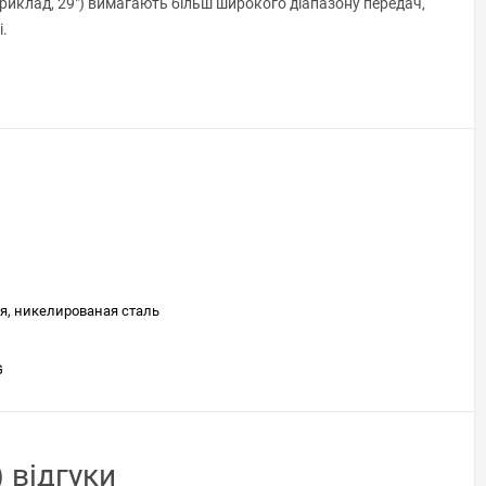
приклад, 29") вимагають більш широкого діапазону передач,
.
я, никелированая сталь
G
 відгуки