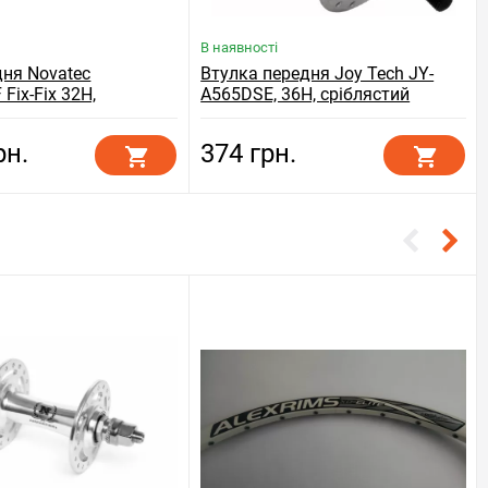
В наявності
дня Novatec
Втулка передня Joy Tech JY-
Fix-Fix 32H,
A565DSE, 36H, сріблястий
й
рн.
374 грн.