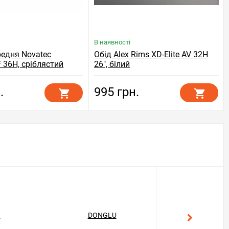
В наявності
редня Novatec
Обід Alex Rims XD-Elite AV 32H
 36H, сріблястий
26", білий
.
995 грн.
T
DONGLU
GEKON