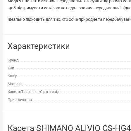
Mega 9 Lite
: оптимізовані передавальні стосунки під розмір к
щоб підтримувати комфортне педалювання. передавальні віднос
Ідеально підходить для тих, хто хоче природне та передбачуван
Характеристики
Бренд
Тип
Колір
Матеріал
Касета/Тріскачка/Сингл спід
Призначення
Касета SHIMANO ALIVIO CS-HG40