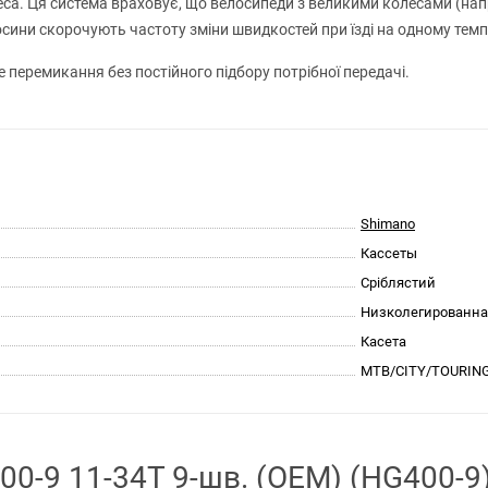
олеса. Ця система враховує, що велосипеди з великими колесами (на
ини скорочують частоту зміни швидкостей при їзді на одному темпі
е перемикання без постійного підбору потрібної передачі.
Shimano
Кассеты
Сріблястий
Низколегированна
Касета
MTB/CITY/TOURIN
0-9 11-34T 9-шв. (ОЕМ) (HG400-9)