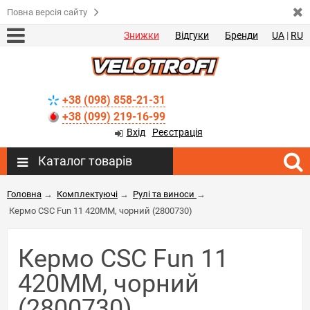
Повна версія сайту
Знижки
Відгуки
Бренди
UA
|
RU
+38 (098) 858-21-31
+38 (099) 219-16-99
Вхід
Реєстрація
Каталог товарів
Головна
→
Комплектуючі
→
Рулі та виноси
→
Кермо CSC Fun 11 420ММ, чорний (2800730)
Кермо CSC Fun 11
420ММ, чорний
(2800730)