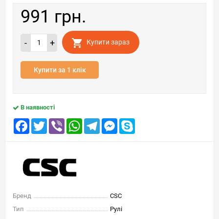
991 грн.
-
+
Купити зараз
Купити за 1 клік
В наявності
Facebook
Twitter
Viber
WhatsApp
Telegram
Messenger
Skype
Бренд
CSC
Тип
Рулі