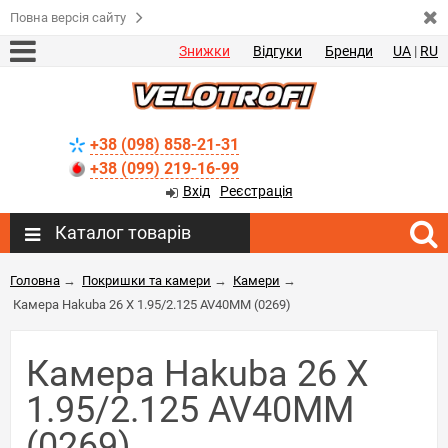
Повна версія сайту
Знижки
Відгуки
Бренди
UA
|
RU
+38 (098) 858-21-31
+38 (099) 219-16-99
Вхід
Реєстрація
Каталог товарів
Головна
→
Покришки та камери
→
Камери
→
Камера Hakuba 26 X 1.95/2.125 AV40MM (0269)
Камера Hakuba 26 X
1.95/2.125 AV40MM
(0269)