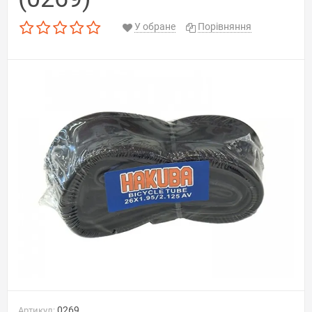
У обране
Порівняння
0269
Артикул: