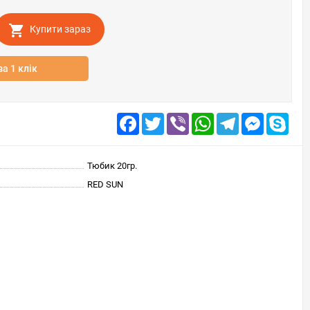
Купити зараз
за 1 клік
Facebook
Twitter
Viber
WhatsApp
Telegram
Messenge
Skyp
Тюбик 20гр.
RED SUN