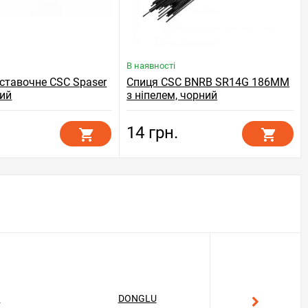
В наявності
оставочне СSC Spaser
Спиця CSC BNRB SR14G 186MM
ий
з ніпелем, чорний
14 грн.
T
DONGLU
GEKON