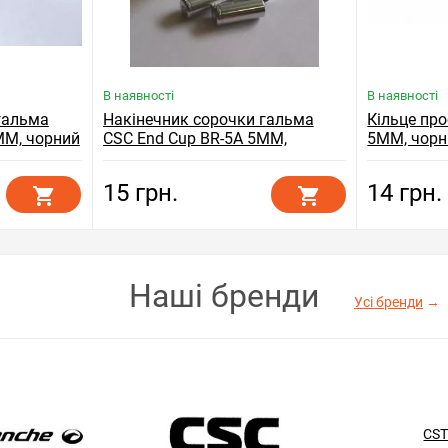
В наявності
В наявності
гальма
Накінечник сорочки гальма
Кільце пр
MM, чорний
CSC End Cup BR-5A 5MM,
5MM, чорн
сріблястий
15 грн.
14 грн.
Наші бренди
Усі бренди
→
CS