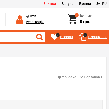
Знижки
Відгуки
Бренди
UA
|
RU
0
Кошик
Вхід
0 грн.
Реєстрація
0
0
Вибрані
Порівняння
У обране
Порівняння