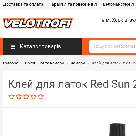
Доставка та оплата
Гарантія та повернення
Веломайстерня
м. Харків, ву
Каталог товарів
Головна
→
Покришки та камери
→
Камери
→
Клей для латок Red Sun 
Клей для латок Red Sun 2