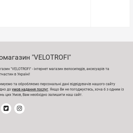
омагазин "VELOTROFI"
азин "VELOTROFI" - інтернет магазин велосипедів, аксесуарів та
частин в Україні!
имуємо та обробляємо персональні дані відвідувачів нашого сайту
ідно до
умов надання послуг
. Якщо Ви не погоджуєтесь, хоча б з одним із
нь цих Умов, Вам необхідно залишити наш сайт.