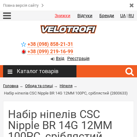
Повна версія сайту
Знижки
Відгуки
Бренди
UA
|
RU
+38 (098) 858-21-31
+38 (099) 219-16-99
Вхід
Реєстрація
Каталог товарів
Головна
→
Обода та спиці
→
Ніпеля
→
Набір ніпелів CSC Nipple BR 14G 12MM 100PC, сріблястий (2800633)
Набір ніпелів CSC
Nipple BR 14G 12MM
100PC, сріблястий