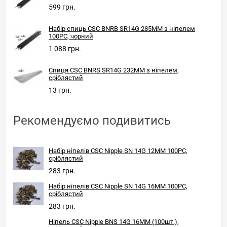
599 грн.
Набір спиць CSC BNRB SR14G 285MM з ніпелем
100PC, чорний
1 088 грн.
Спиця CSC BNRS SR14G 232MM з ніпелем,
сріблястий
13 грн.
Рекомендуємо подивитись
Набір ніпелів CSC Nipple SN 14G 12MM 100PC,
сріблястий
283 грн.
Набір ніпелів CSC Nipple SN 14G 16MM 100PC,
сріблястий
283 грн.
Ніпель CSC Nipple BNS 14G 16MM (100шт.),