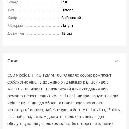
Бренд
CSC
Тип
Ніпеля
Колір
Сріблястий
Матеріал
Латунь
Довжина
12 мм
Опис
CSC Nipple BR 14G 12MM 100PC являє собою комплект
сріблястих ніпелів довжиною 12 міліметрів. Цей набір
містить 100 ніпелів і призначений для складання або
ремонту велосипедних коліс. Ніпелі використовуються для
кріплення спиць до обода і є важливою частиною
конструкції колеса, забезпечуючи його міцність і надійність.
Цей набір надає вам достатню кількість ніпелів для
обслуговування декількох коліс або створення власних