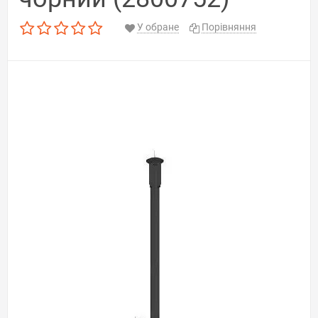
У обране
Порівняння