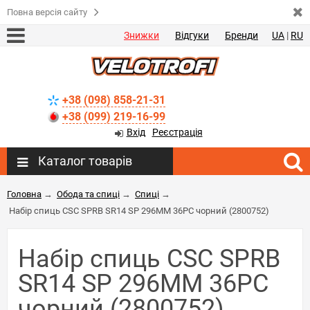
Повна версія сайту
Знижки
Відгуки
Бренди
UA
|
RU
+38 (098) 858-21-31
+38 (099) 219-16-99
Вхід
Реєстрація
Каталог товарів
Головна
→
Обода та спиці
→
Спиці
→
Набір спиць CSC SPRB SR14 SP 296ММ 36PC чорний (2800752)
Набір спиць CSC SPRB
SR14 SP 296ММ 36PC
чорний (2800752)