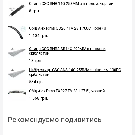
Спиця CSC SNB 14G 258MM з ніпелем, чорний
8 грн.
Обід Alex Rims GD26P FV 28H 700C, чорний
1 404 грн.
Спиця CSC BNRS SR14G 292MM з ніпелем,
сріблястий
13 грн.
Набір спиць CSC SNS 14G 255MM з ніпелем 100PC,
сріблястий
534 грн.
Обід Alex Rims EXR27 FV 28H 27.5", чорний
1 568 грн.
Рекомендуємо подивитись