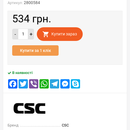
2800584
Артикул:
534 грн.
-
+
Купити зараз
Купити за 1 клік
В наявності
Facebook
Twitter
Viber
WhatsApp
Telegram
Messenger
Skype
Бренд
CSC