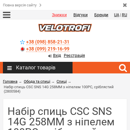
Повна версія сайту
Знижки
Відгуки
Бренди
UA
|
RU
+38 (098) 858-21-31
+38 (099) 219-16-99
Вхід
Реєстрація
Каталог товарів
Головна
→
Обода та спиці
→
Спиці
→
Набір спиць CSC SNS 14G 258MM з ніпелем 100PC, сріблястий
(2800584)
Набір спиць CSC SNS
14G 258MM з ніпелем