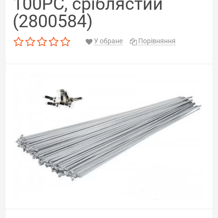
100PC, сріблястий
(2800584)
У обране
Порівняння