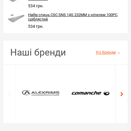
534 грн.
Набір спиць CSC SNS 14G 232MM з ніпелем 100PC,
сріблястий
534 грн.
Наші бренди
Усі бренди
→