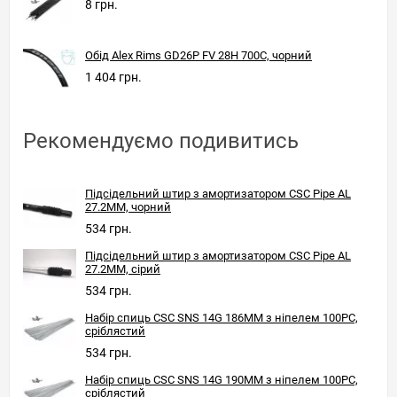
8 грн.
Обід Alex Rims GD26P FV 28H 700C, чорний
1 404 грн.
Рекомендуємо подивитись
Підсідельний штир з амортизатором CSC Pipe AL
27.2MM, чорний
534 грн.
Підсідельний штир з амортизатором CSC Pipe AL
27.2MM, сірий
534 грн.
Набір спиць CSC SNS 14G 186MM з ніпелем 100PC,
сріблястий
534 грн.
Набір спиць CSC SNS 14G 190MM з ніпелем 100PC,
сріблястий