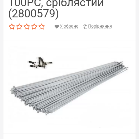
100PC, сріблястий
(2800579)
У обране
Порівняння