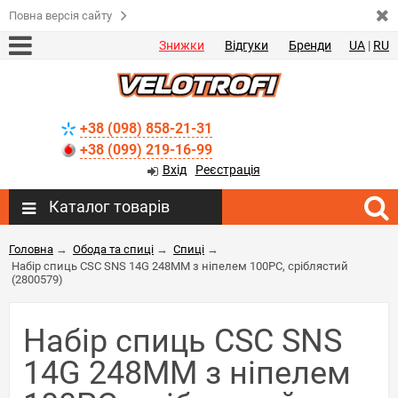
Повна версія сайту
Знижки
Відгуки
Бренди
UA
|
RU
+38 (098) 858-21-31
+38 (099) 219-16-99
Вхід
Реєстрація
Каталог товарів
Головна
→
Обода та спиці
→
Спиці
→
Набір спиць CSC SNS 14G 248MM з ніпелем 100PC, сріблястий
(2800579)
Набір спиць CSC SNS
14G 248MM з ніпелем