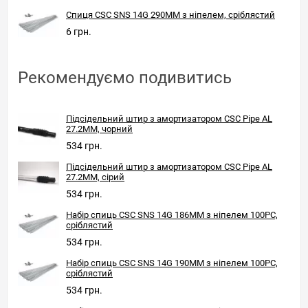
Спиця CSC SNS 14G 290MM з ніпелем, сріблястий
6 грн.
Рекомендуємо подивитись
Підсідельний штир з амортизатором CSC Pipe AL
27.2MM, чорний
534 грн.
Підсідельний штир з амортизатором CSC Pipe AL
27.2MM, сірий
534 грн.
Набір спиць CSC SNS 14G 186MM з ніпелем 100PC,
сріблястий
534 грн.
Набір спиць CSC SNS 14G 190MM з ніпелем 100PC,
сріблястий
534 грн.