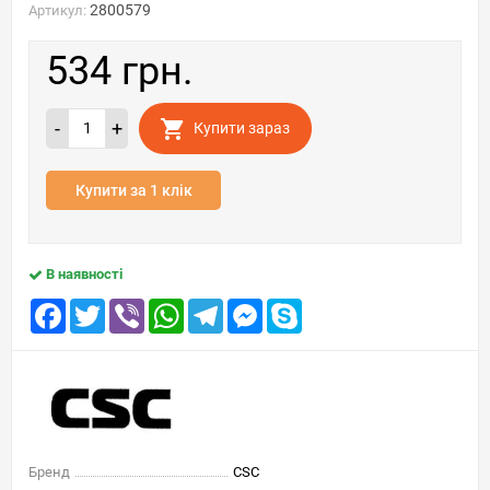
2800579
Артикул:
534 грн.
-
+
Купити зараз
Купити за 1 клік
В наявності
Facebook
Twitter
Viber
WhatsApp
Telegram
Messenger
Skype
Бренд
CSC