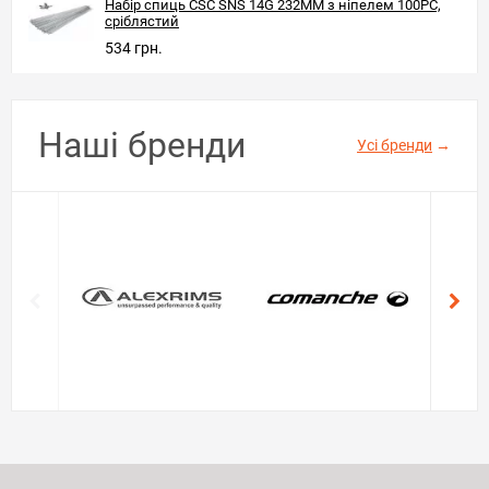
Набір спиць CSC SNS 14G 232MM з ніпелем 100PC,
сріблястий
534 грн.
Наші бренди
Усі бренди
→