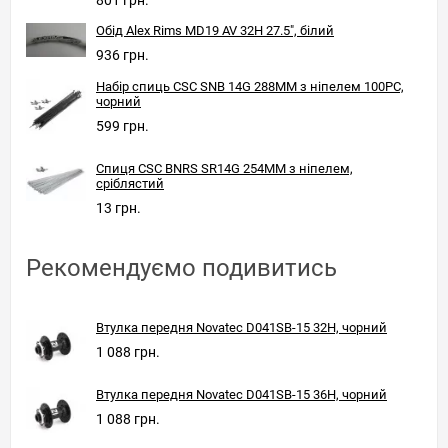
801 грн.
Обід Alex Rims MD19 AV 32H 27.5", білий
936 грн.
Набір спиць CSC SNB 14G 288MM з ніпелем 100PC,
чорний
599 грн.
Спиця CSC BNRS SR14G 254MM з ніпелем,
сріблястий
13 грн.
Рекомендуємо подивитись
Втулка передня Novatec D041SB-15 32H, чорний
1 088 грн.
Втулка передня Novatec D041SB-15 36H, чорний
1 088 грн.