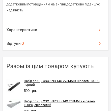
додатковим потовщенням на вигині додатково підвищує
надійність
Характеристики
Відгуки
0
Разом із цим товаром купують
Набір спиць CSC SNB 14G 278MM з ніпелем 100PC,
чорний
599 грн.
Набір спиць CSC BNRS SR14G 268MM з ніпелем
100PC, сріблястий