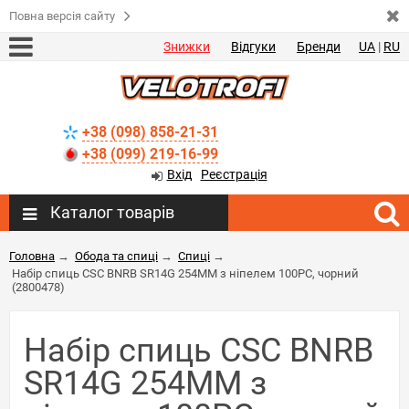
Повна версія сайту
Знижки
Відгуки
Бренди
UA
|
RU
+38 (098) 858-21-31
+38 (099) 219-16-99
Вхід
Реєстрація
Каталог товарів
Головна
→
Обода та спиці
→
Спиці
→
Набір спиць CSC BNRB SR14G 254MM з ніпелем 100PC, чорний
(2800478)
Набір спиць CSC BNRB
SR14G 254MM з