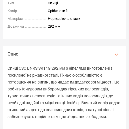
Тип
Спиці
Колір
Сріблястий
Матеріал
Нержавіюча сталь
Довжина
292 мм
Опис
Спиці CSC BNRS SR14G 292 мм з ніпелями виготовлені з
посиленої неіржавкої сталі, і їхньою особливістю є
потовщення на вигині, що надає їм додаткової міцності. Це
робить їх чудовим вибором для гірських велосипедів,
туристичних велосипедів та інших видів велосипедів, де
необхідні надійні та міцні спиці. Їхній сріблястий колір додає
стильний акцент до велосипедних коліс, а латунні ніпелі
забезпечують надійне та міцне з'єднання з ободами.