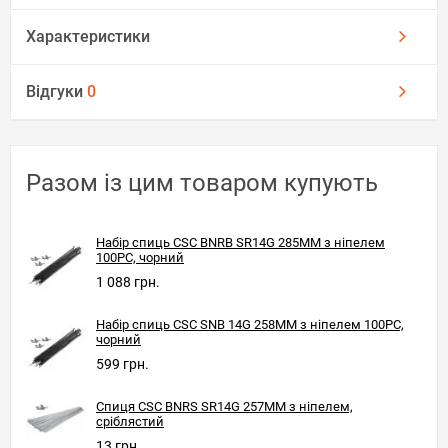
Характеристики
Відгуки
0
Разом із цим товаром купують
Набір спиць CSC BNRB SR14G 285MM з ніпелем
100PC, чорний
1 088 грн.
Набір спиць CSC SNB 14G 258MM з ніпелем 100PC,
чорний
599 грн.
Спиця CSC BNRS SR14G 257MM з ніпелем,
сріблястий
13 грн.