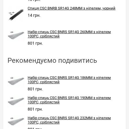
Спиця CSC BNRB SR14G 248MM з ніпелем, чорний
14 грн.
Набір спиць CSC BNRS SR14G 260MM з ніпелем
100PC, сріблястий
801 грн.
Рекомендуємо подивитись
Набір спиць CSC BNRS SR14G 186MM з ніпелем
100PC, сріблястий
801 грн.
Набір спиць CSC BNRS SR14G 190MM з ніпелем
100PC, сріблястий
801 грн.
Набір спиць CSC BNRS SR14G 232MM з ніпелем
100PC, сріблястий