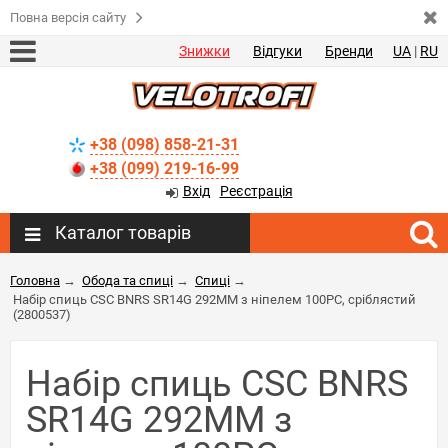
Повна версія сайту
Знижки
Відгуки
Бренди
UA
|
RU
+38 (098) 858-21-31
+38 (099) 219-16-99
Вхід
Реєстрація
Каталог товарів
Головна
→
Обода та спиці
→
Спиці
→
Набір спиць CSC BNRS SR14G 292MM з ніпелем 100PC, сріблястий
(2800537)
Набір спиць CSC BNRS
SR14G 292MM з