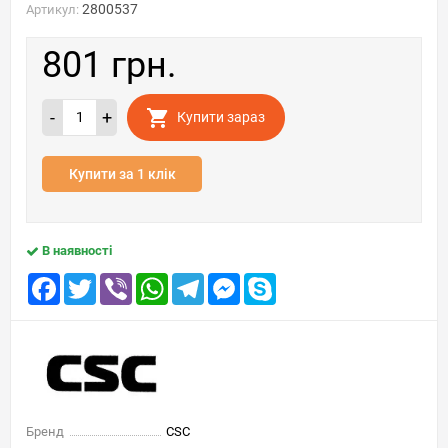
2800537
Артикул:
801 грн.
-
+
Купити зараз
Купити за 1 клік
В наявності
Facebook
Twitter
Viber
WhatsApp
Telegram
Messenger
Skype
Бренд
CSC