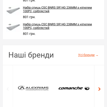
801 грн.
Набір спиць CSC BNRS SR14G 236MM з ніпелем
100PC, сріблястий
801 грн.
Набір спиць CSC BNRS SR14G 238MM з ніпелем
100PC, сріблястий
801 грн.
Наші бренди
Усі бренди
→