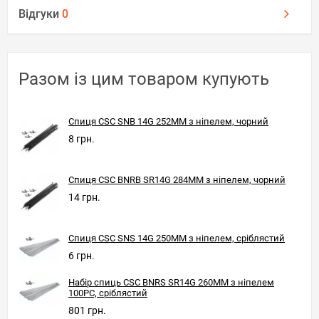
Відгуки
0
Разом із цим товаром купують
Спиця CSC SNB 14G 252MM з ніпелем, чорний
8 грн.
Спиця CSC BNRB SR14G 284MM з ніпелем, чорний
14 грн.
Спиця CSC SNS 14G 250MM з ніпелем, сріблястий
6 грн.
Набір спиць CSC BNRS SR14G 260MM з ніпелем
100PC, сріблястий
801 грн.