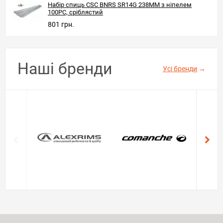
Набір спиць CSC BNRS SR14G 238MM з ніпелем
100PC, сріблястий
801 грн.
Наші бренди
Усі бренди
→