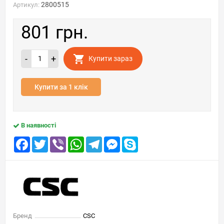
2800515
Артикул:
801 грн.
-
+
Купити зараз
Купити за 1 клік
В наявності
Facebook
Twitter
Viber
WhatsApp
Telegram
Messenger
Skype
Бренд
CSC