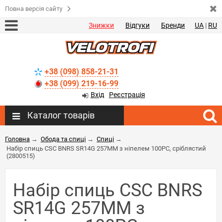
Повна версія сайту
Знижки
Відгуки
Бренди
UA
|
RU
+38 (098) 858-21-31
+38 (099) 219-16-99
Вхід
Реєстрація
Каталог товарів
Головна
→
Обода та спиці
→
Спиці
→
Набір спиць CSC BNRS SR14G 257MM з ніпелем 100PC, сріблястий
(2800515)
Набір спиць CSC BNRS
SR14G 257MM з