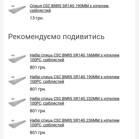
Спиця CSC BNRS SR14G 190MM з ніпелем,
сріблястий
13 грн.
Рекомендуємо подивитись
Набір спиць CSC BNRS SR14G 186MM з ніпелем
100PC, сріблястий
801 грн.
Набір спиць CSC BNRS SR14G 190MM з ніпелем
100PC, сріблястий
801 грн.
Набір спиць CSC BNRS SR14G 232MM з ніпелем
100PC, сріблястий
801 грн.
Набір спиць CSC BNRS SR14G 236MM з ніпелем
100PC, сріблястий
801 грн.