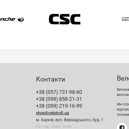
CS
Вел
Контакти
Веломаг
+38 (057) 731-98-60
велозап
+38 (098) 858-21-31
Ми отр
+38 (099) 219-16-99
відпов
shop@velotrofi.ua
положе
м. Харків, вул. Вернадського, буд. 1
Пн—Нд: 10:00—18:00