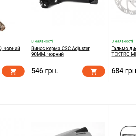
В наявності
В наявності
D, чорний
Винос керма CSC Adjuster
Гальмо ди
90MM, чорний
TEKTRO MD
сріблясти
546 грн.
684 грн