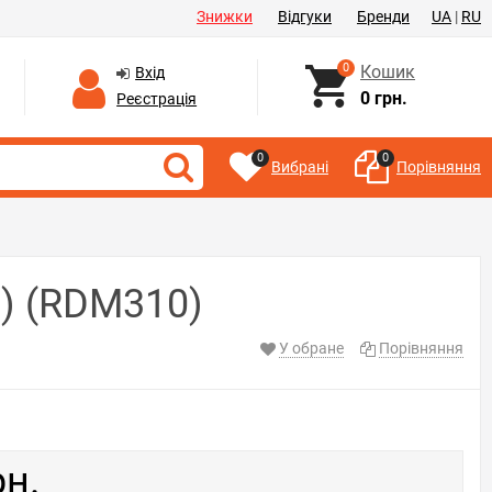
Знижки
Відгуки
Бренди
UA
|
RU
0
Кошик
Вхід
0 грн.
Реєстрація
0
0
Вибрані
Порівняння
) (RDM310)
У обране
Порівняння
рн.