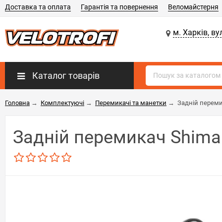
Доставка та оплата
Гарантія та повернення
Веломайстерня
м. Харків, ву
Каталог товарів
Головна
→
Комплектуючі
→
Перемикачі та манетки
→
Задній переми
Задній перемикач Shima