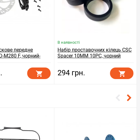
В наявності
скове передне
Набір проставочних кілець СSC
-M280 F, чорний-
Spacer 10MM 10PC, чорний
й
.
294 грн.