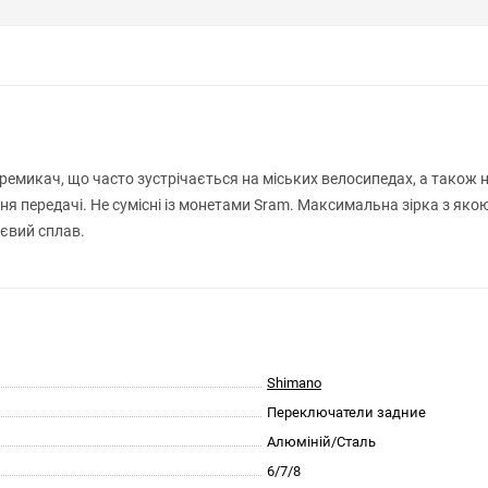
ремикач, що часто зустрічається на міських велосипедах, а також н
ня передачі. Не сумісні із монетами Sram. Максимальна зірка з як
ієвий сплав.
Shimano
Переключатели задние
Алюміній/Сталь
6/7/8