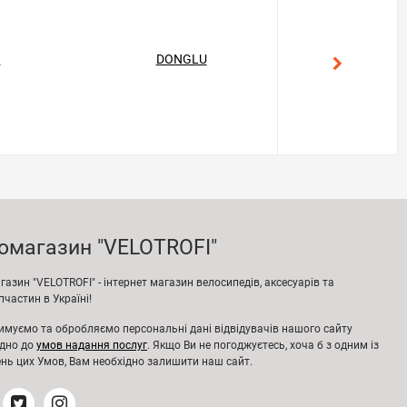
T
DONGLU
GEKON
омагазин "VELOTROFI"
азин "VELOTROFI" - інтернет магазин велосипедів, аксесуарів та
частин в Україні!
имуємо та обробляємо персональні дані відвідувачів нашого сайту
ідно до
умов надання послуг
. Якщо Ви не погоджуєтесь, хоча б з одним із
нь цих Умов, Вам необхідно залишити наш сайт.