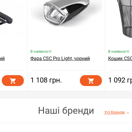
В наявності
В наявності
ний
Фара CSC Pro Light, чорний
Кошик CSC
1 108 грн.
1 092 г
Наші бренди
Усі бренди
→