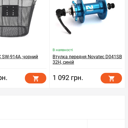
В наявності
 SW-914A, чорний
Втулка передня Novatec D041SB
32H, синій
рн.
1 092 грн.