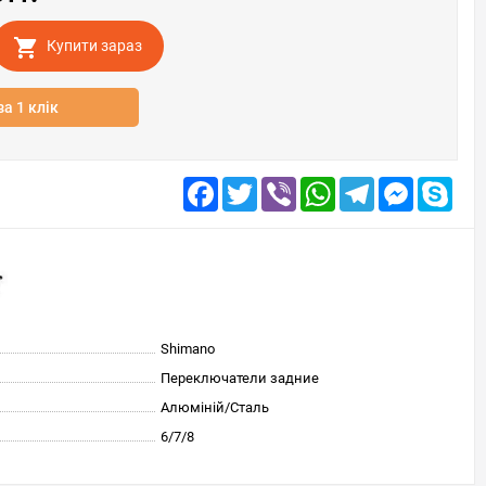
Купити зараз
за 1 клік
Facebook
Twitter
Viber
WhatsApp
Telegram
Messenge
Skyp
Shimano
Переключатели задние
Алюміній/Сталь
6/7/8