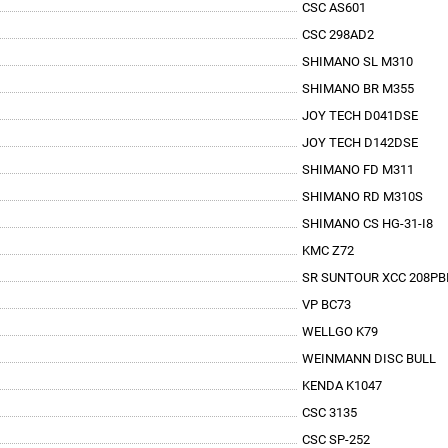
CSC AS601
CSC 298AD2
SHIMANO SL M310
SHIMANO BR M355
JOY TECH D041DSE
JOY TECH D142DSE
SHIMANO FD M311
SHIMANO RD M310S
SHIMANO CS HG-31-I8
KMC Z72
SR SUNTOUR XCC 208PB
VP BC73
WELLGO K79
WEINMANN DISC BULL
KENDA K1047
CSC 3135
CSC SP-252