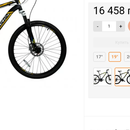
16 458 
-
+
Купить 
17"
19"
2