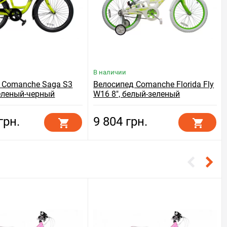
В наличии
 Comanche Saga S3
Велосипед Comanche Florida Fly
зеленый-черный
W16 8", белый-зеленый
грн.
9 804 грн.