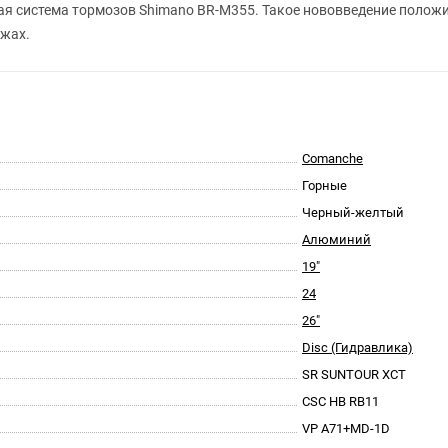
ая система тормозов Shimano BR-M355. Такое нововведение положи
ажах.
Comanche
Горные
Черный-желтый
Алюминий
19"
24
26"
Disc (Гидравлика)
SR SUNTOUR XCT
CSC HB RB11
VP A71+MD-1D