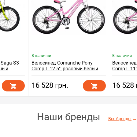
В наличии
В наличии
 Saga S3
Велосипед Comanche Pony
Велосипед
рный
Comp L 12.5", розовый-белый
Comp L 11
16 528 грн.
16 528 
Наши бренды
Все бренды
→