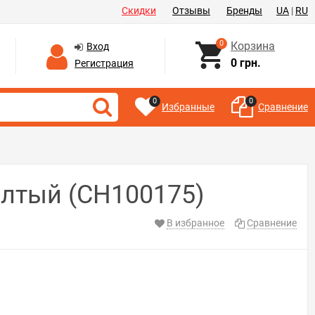
Скидки
Отзывы
Бренды
UA
|
RU
0
Корзина
Вход
0 грн.
Регистрация
0
0
Избранные
Сравнение
елтый (CH100175)
В избранное
Сравнение