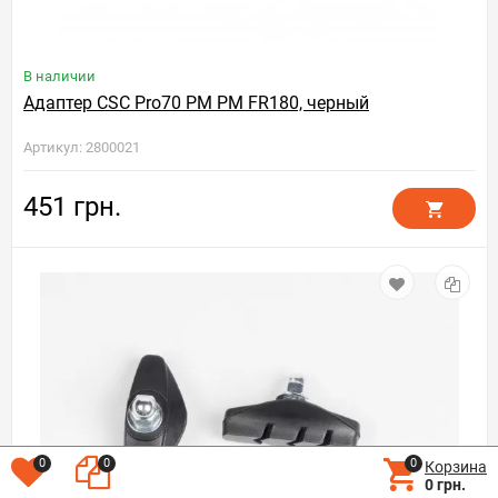
В наличии
Адаптер CSC Pro70 PM PM FR180, черный
Артикул: 2800021
451 грн.
0
0
0
Корзина
0 грн.