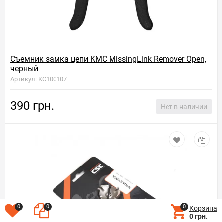
Съемник замка цепи KMC MissingLink Remover Open,
черный
Артикул: KC100107
390 грн.
Нет в наличии
0
0
0
Корзина
0 грн.