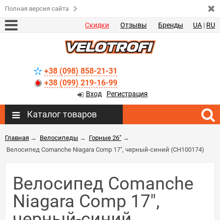
Полная версия сайта
Скидки
Отзывы
Бренды
UA
|
RU
+38 (098) 858-21-31
+38 (099) 219-16-99
Вход
Регистрация
Каталог товаров
Главная
→
Велосипеды
→
Горные 26"
→
Велосипед Comanche Niagara Comp 17", черный-синий (CH100174)
Велосипед Comanche
Niagara Comp 17",
черный-синий