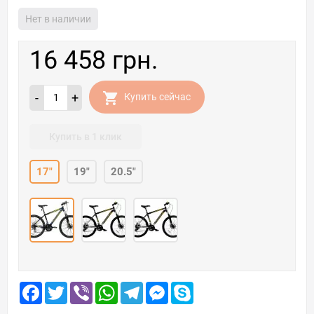
Нет в наличии
16 458 грн.
-
+
Купить сейчас
Купить в 1 клик
17"
19"
20.5"
Facebook
Twitter
Viber
WhatsApp
Telegram
Messenger
Skype