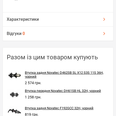
Характеристики
Відгуки
0
Разом із цим товаром купують
Втулка задня Novatec D462SB SL X12 S3S 11S 36H,
чорний
2 574 грн.
Втулка передня Novatec DH61SB HL 32H, чорний
1 258 грн.
Втулка задня Novatec F192GCC 32H, чорний
819 грн.