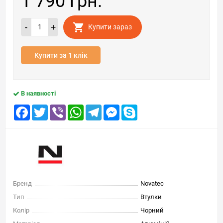
1 790 грн.
-
+
Купити зараз
Купити за 1 клік
В наявності
Facebook
Twitter
Viber
WhatsApp
Telegram
Messenger
Skype
Бренд
Novatec
Тип
Втулки
Колір
Чорний