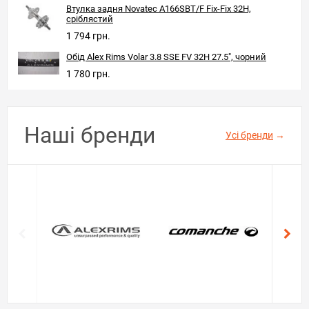
Втулка задня Novatec A166SBT/F Fix-Fix 32H,
сріблястий
1 794 грн.
Обід Alex Rims Volar 3.8 SSE FV 32H 27.5", чорний
1 780 грн.
Наші бренди
Усі бренди
→