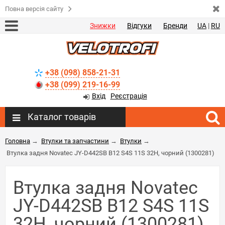
Повна версія сайту
Знижки
Відгуки
Бренди
UA
|
RU
+38 (098) 858-21-31
+38 (099) 219-16-99
Вхід
Реєстрація
Каталог товарів
Головна
→
Втулки та запчастини
→
Втулки
→
Втулка задня Novatec JY-D442SB B12 S4S 11S 32H, чорний (1300281)
Втулка задня Novatec
JY-D442SB B12 S4S 11S
32H, чорний (1300281)