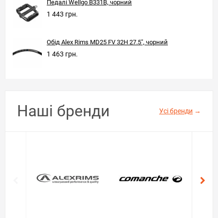
Педалі Wellgo B331B, чорний
1 443 грн.
Обід Alex Rims MD25 FV 32H 27.5", чорний
1 463 грн.
Наші бренди
Усі бренди
→