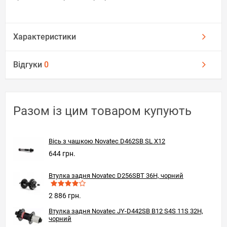
Характеристики
Відгуки
0
Разом із цим товаром купують
Вісь з чашкою Novatec D462SB SL X12
644 грн.
Втулка задня Novatec D256SBT 36H, чорний
2 886 грн.
Втулка задня Novatec JY-D442SB B12 S4S 11S 32H,
чорний