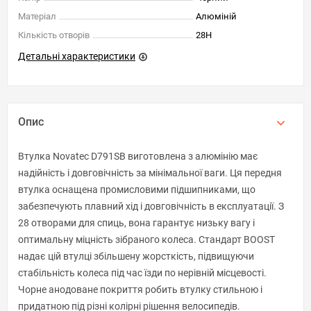
Матеріал
Алюміній
Кількість отворів
28H
Детальні характеристики
Опис
Втулка Novatec D791SB виготовлена з алюмінію має
надійність і довговічність за мінімальної ваги. Ця передня
втулка оснащена промисловими підшипниками, що
забезпечують плавний хід і довговічність в експлуатації. З
28 отворами для спиць, вона гарантує низьку вагу і
оптимальну міцність зібраного колеса. Стандарт BOOST
надає цій втулці збільшену жорсткість, підвищуючи
стабільність колеса під час їзди по нерівній місцевості.
Чорне анодоване покриття робить втулку стильною і
придатною під різні колірні рішення велосипедів.