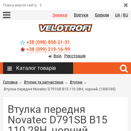
Повна версія сайту
Знижки
Відгуки
Бренди
UA
|
RU
+38 (098) 858-21-31
+38 (099) 219-16-99
Вхід
Реєстрація
Каталог товарів
Головна
→
Втулки та запчастини
→
Втулки
→
Втулка передня Novatec D791SB B15 110 28H, чорний (1300185)
Втулка передня
Novatec D791SB B15
110 28H, чорний