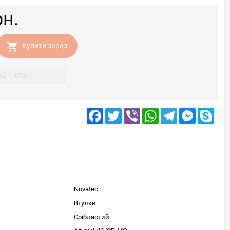
рн.
Купити зараз
за 1 клік
Facebook
Twitter
Viber
WhatsApp
Telegram
Messenge
Skyp
Novatec
Втулки
Сріблястий