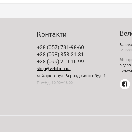
Вел
Контакти
Веломаг
+38 (057) 731-98-60
велозап
+38 (098) 858-21-31
Ми отр
+38 (099) 219-16-99
відпов
shop@velotrofi.ua
положе
м. Харків, вул. Вернадського, буд. 1
Пн—Нд: 10:00—18:00