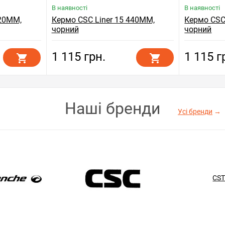
В наявності
В наявності
420ММ,
Кермо CSC Liner 15 440ММ,
Кермо CSC
чорний
чорний
1 115 грн.
1 115 г
Наші бренди
Усі бренди
→
CS