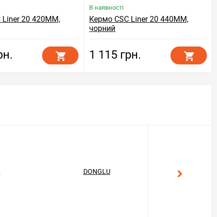
В наявності
 Liner 20 420ММ,
Кермо CSC Liner 20 440ММ,
чорний
рн.
1 115 грн.
T
DONGLU
GEKON