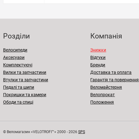
Розділи
Компанія
Велосипеди
Знижки
Аксесуари
Відгуки
Комплектуючі
Бренди
Вилки та запчастини
Доставка та оплата
Втулки та запчастини
Гарантія та повернення
Педалі та шипи
Веломайстерня
Покришки та камери
Велопрокат
Ободи та спиці
Положення
© Веломагазин «VELOTROFI™» 2000 - 2026
SPS