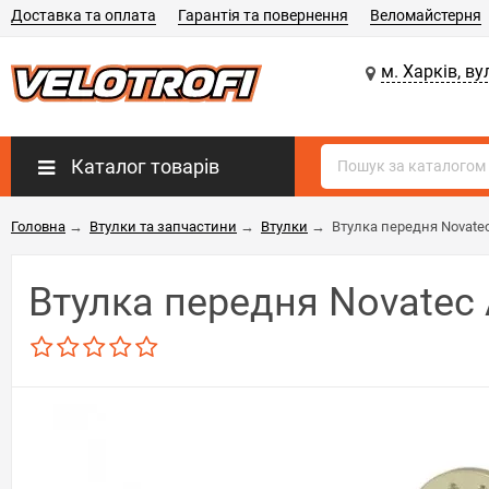
Доставка та оплата
Гарантія та повернення
Веломайстерня
м. Харків, ву
Каталог товарів
Головна
→
Втулки та запчастини
→
Втулки
→
Втулка передня Novatec
Втулка передня Novatec 