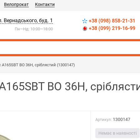
Велопрокат
Контакти
л. Вернадського, буд. 1
+38 (098) 858-21-31
+38 (099) 219-16-99
Пн—Нд: 10:00—18:00
 A165SBT BO 36H, сріблястий (1300147)
A165SBT BO 36H, срібляст
1300147
Артикул:
Немає в наявності