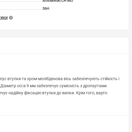
Алюміній/CR-MO
36H
тики
ус втулки та хром-молібденова вісь забезпечують стійкість і
Діаметр осі в 9 мм забезпечує сумісність з дропаутами
ує надійну фіксацію втулки до вилки. Крім того, варто