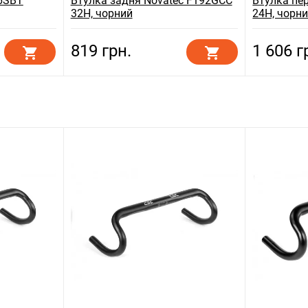
6SBT
Втулка задня Novatec F192GCC
Втулка пе
32H, чорний
24H, чорн
819 грн.
1 606 г