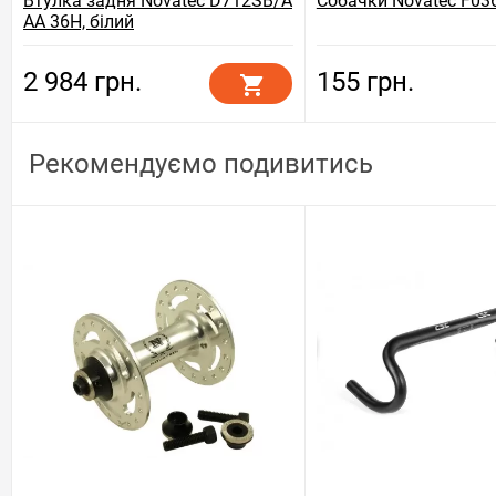
Втулка задня Novatec D712SB/A
Собачки Novatec F03
AA 36H, білий
2 984 грн.
155 грн.
Рекомендуємо подивитись