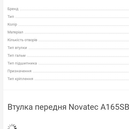
Бренд
Тип
Колір
Матеріал
Кількість отворів
Тип втулки
Тип гальм
Тип підшипника
Призначення
Тип кріплення
Втулка передня Novatec A165SBT