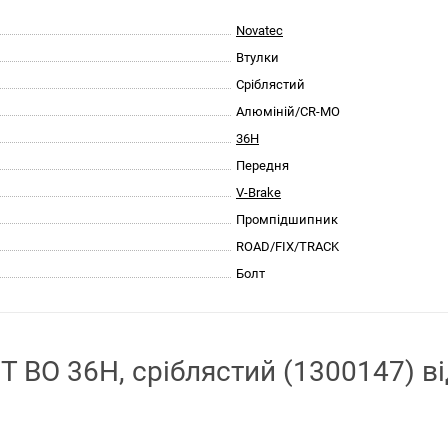
Novatec
Втулки
Сріблястий
Алюміній/CR-MO
36H
Передня
V-Brake
Промпідшипник
ROAD/FIX/TRACK
Болт
 BO 36H, сріблястий (1300147) ві