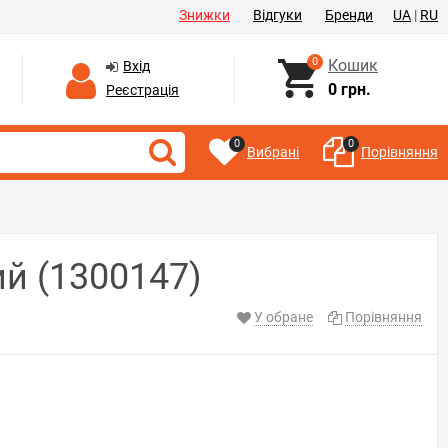
Знижки
Відгуки
Бренди
UA
|
RU
0
Кошик
Вхід
0 грн.
Реєстрація
0
0
Вибрані
Порівняння
ий (1300147)
У обране
Порівняння