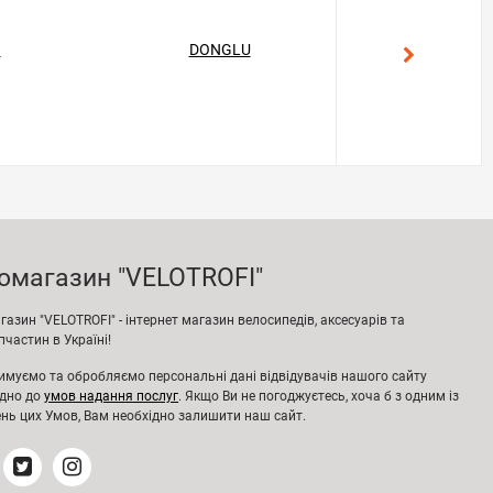
T
DONGLU
GEKON
омагазин "VELOTROFI"
азин "VELOTROFI" - інтернет магазин велосипедів, аксесуарів та
частин в Україні!
имуємо та обробляємо персональні дані відвідувачів нашого сайту
ідно до
умов надання послуг
. Якщо Ви не погоджуєтесь, хоча б з одним із
нь цих Умов, Вам необхідно залишити наш сайт.