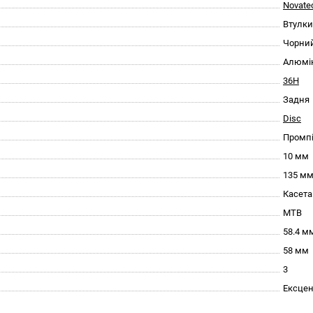
Novate
Втулки
Чорни
Алюмін
36H
Задня
Disc
Промп
10 мм
135 м
Касета
МТВ
58.4 м
58 мм
3
Ексце