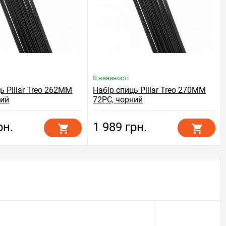
В наявності
ь Pillar Treo 262MM
Набір спиць Pillar Treo 270MM
ний
72PC, чорний
рн.
1 989 грн.