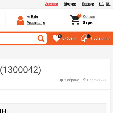
Знижки
Відгуки
Бренди
UA
|
RU
0
Кошик
Вхід
0 грн.
Реєстрація
0
0
Вибрані
Порівняння
 (1300042)
У обране
Порівняння
рн.