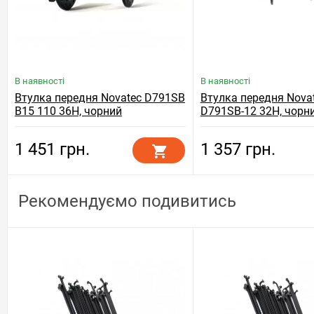
В наявності
В наявності
Втулка передня Novatec D791SB
Втулка передня Nova
B15 110 36H, чорний
D791SB-12 32H, чорн
1 451 грн.
1 357 грн.
Рекомендуємо подивитись