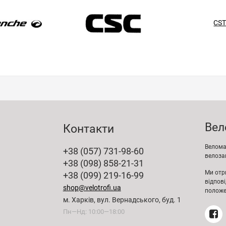
CS
Вел
Контакти
Веломаг
+38 (057) 731-98-60
велозап
+38 (098) 858-21-31
Ми отр
+38 (099) 219-16-99
відпов
shop@velotrofi.ua
положе
м. Харків, вул. Вернадського, буд. 1
Пн—Нд: 10:00—18:00