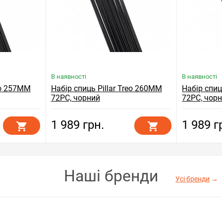
В наявності
В наявності
reo 257MM
Набір спиць Pillar Treo 260MM
Набір спиц
72PC, чорний
72PC, чор
1 989 грн.
1 989 г
Наші бренди
Усі бренди
→