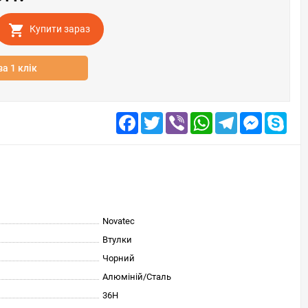
Купити зараз
за 1 клік
Facebook
Twitter
Viber
WhatsApp
Telegram
Messenge
Skyp
Novatec
Втулки
Чорний
Алюміній/Сталь
36H