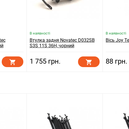
В наявності
В наявності
tec
Втулка задня Novatec D032SB
Вісь Joy T
ий
S3S 11S 36H, чорний
1 755 грн.
88 грн.