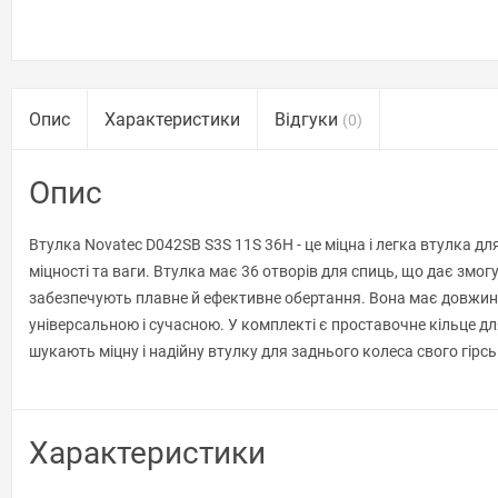
Опис
Характеристики
Відгуки
(0)
Опис
Втулка Novatec D042SB S3S 11S 36H - це міцна і легка втулка д
міцності та ваги. Втулка має 36 отворів для спиць, що дає зм
забезпечують плавне й ефективне обертання. Вона має довжину 
універсальною і сучасною. У комплекті є проставочне кільце для
шукають міцну і надійну втулку для заднього колеса свого гірс
Характеристики