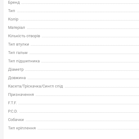
Бренд
Тип
Колір
Матеріал
Кількість отворів
Тип втулки
Тип гальм
Тип підшипника
Діаметр
Довжина
Касета/Тріскачка/Сингл спід
Призначення
F.T.F.
P.C.D.
Собачки
Тип кріплення