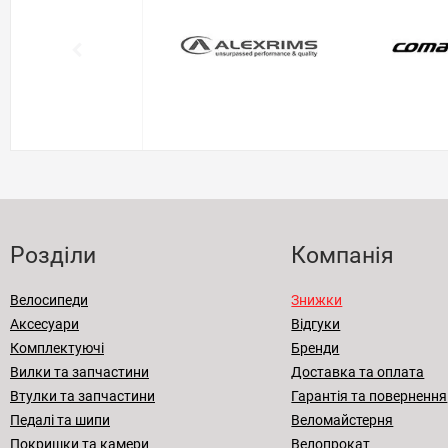
Розділи
Компанія
Велосипеди
Знижки
Аксесуари
Відгуки
Комплектуючі
Бренди
Вилки та запчастини
Доставка та оплата
Втулки та запчастини
Гарантія та повернення
Педалі та шипи
Веломайстерня
Покришки та камери
Велопрокат