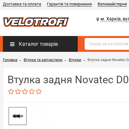
Доставка та оплата
Гарантія та повернення
Веломайстерня
м. Харків, ву
Каталог товарів
Головна
→
Втулки та запчастини
→
Втулки
→
Втулка задня Novatec D
Втулка задня Novatec D0