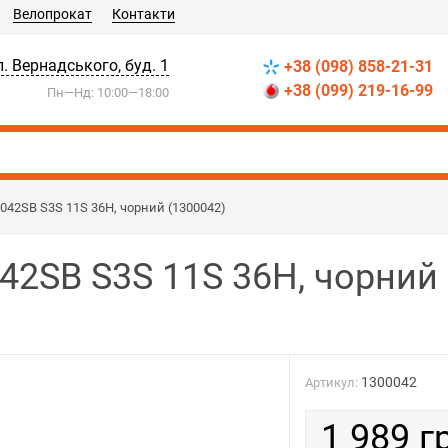
Велопрокат
Контакти
л. Вернадського, буд. 1
+38 (098) 858-21-31
+38 (099) 219-16-99
Пн—Нд: 10:00—18:00
042SB S3S 11S 36H, чорний (1300042)
42SB S3S 11S 36H, чорний
1300042
Артикул:
1 989 г