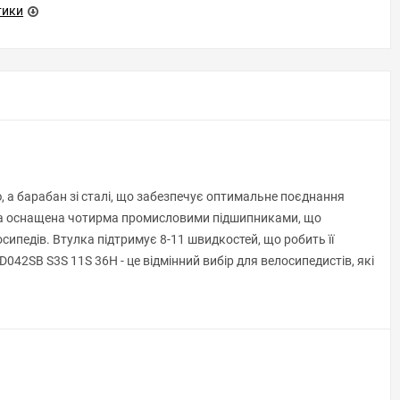
тики
ю, а барабан зі сталі, що забезпечує оптимальне поєднання
тулка оснащена чотирма промисловими підшипниками, що
ипедів. Втулка підтримує 8-11 швидкостей, що робить її
042SB S3S 11S 36H - це відмінний вибір для велосипедистів, які