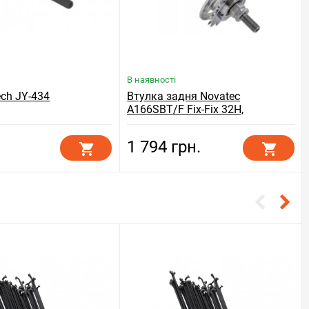
В наявності
ech JY-434
Втулка задня Novatec
A166SBT/F Fix-Fix 32H,
сріблястий
1 794 грн.