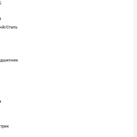
c
й
ій/Сталь
ідшипник
м
м
нтрик