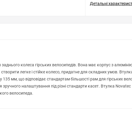
Детальні характерис
ля заднього колеса гірських велосипедів. Вона має корпус з алюміні
огу створити легке і стійке колесо, придатне для складних умов. В
135 мм, що відповідає стандартам більшості рам для гірських велос
 зручного налаштування під різні стандарти касет. Втулка Novatec D
ького велосипеда.