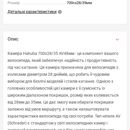
Розмір
700сх28/35мм
Детальні характеристики
Опис
Камера Hakuba 700x28/35 AV48мм - це компонент вашого
велосипеда, який забезпечує надійність і продуктивність
під час катання. Ця камера призначена для велосипедів з
колесами діаметром 28 дюймів, що робить її чудовим
вибором для безлічі моделей і стилів катання. Однією з
головних особливостей цієї камери є її сумісність із
широким діапазоном покришок, розмір яких коливається
від 28мм до 35мм. Це дає змогу вам обирати покришки
залежно від умов маршруту, а також налаштовувати
характеристики велосипеда під свої потреби. Тип ніпеля AV
(Schrader) є стандартом у світі велосипедних камер і
зазвичай використовується в більшості автомобільних