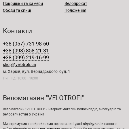
Покришки та камери
Велопрокат
Ободи та спиці
Положення
Контакти
+38 (057) 731-98-60
+38 (098) 858-21-31
+38 (099) 219-16-99
shop@velotrofi.ua
м. Харків, вул. Вернадського, буд. 1
Пн—Нд: 10:00—18:00
Веломагазин "VELOTROFI"
Веломагазин "VELOTROFI" - інтернет магазин велосипедів, аксесуарів та
велозапчастин в Україні!
Ми отримуємо та обробляємо персональні дані відвідувачів нашого
сайту відповідно до
умов надання послуг
. Якщо Ви не погоджуєтесь, хоча