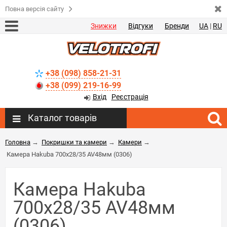
Повна версія сайту
Знижки
Відгуки
Бренди
UA
|
RU
+38 (098) 858-21-31
+38 (099) 219-16-99
Вхід
Реєстрація
Каталог товарів
Головна
→
Покришки та камери
→
Камери
→
Камера Hakuba 700x28/35 AV48мм (0306)
Камера Hakuba
700x28/35 AV48мм
(0306)