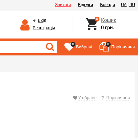
Знижки
Відгуки
Бренди
UA
|
RU
0
Кошик
Вхід
0 грн.
Реєстрація
0
0
Вибрані
Порівняння
У обране
Порівняння