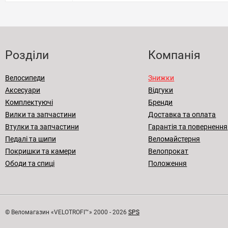
Розділи
Компанія
Велосипеди
Знижки
Аксесуари
Відгуки
Комплектуючі
Бренди
Вилки та запчастини
Доставка та оплата
Втулки та запчастини
Гарантія та повернення
Педалі та шипи
Веломайстерня
Покришки та камери
Велопрокат
Ободи та спиці
Положення
© Веломагазин «VELOTROFI™» 2000 - 2026
SPS