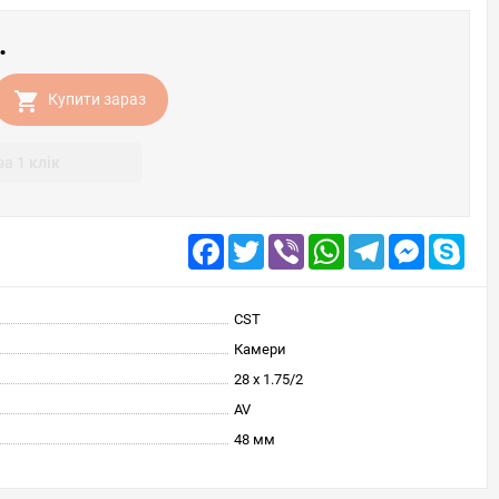
.
Купити зараз
за 1 клік
Facebook
Twitter
Viber
WhatsApp
Telegram
Messenge
Skyp
CST
Камери
28 x 1.75/2
AV
48 мм