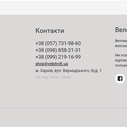
Вел
Контакти
Веломаг
+38 (057) 731-98-60
велозап
+38 (098) 858-21-31
Ми отр
+38 (099) 219-16-99
відпов
shop@velotrofi.ua
положе
м. Харків, вул. Вернадського, буд. 1
Пн—Нд: 10:00—18:00