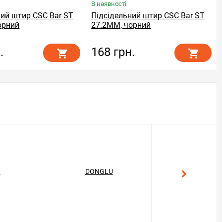
В наявності
ний штир CSC Bar ST
Підсідельний штир CSC Bar ST
орний
27.2MM, чорний
.
168 грн.
T
DONGLU
GEKON