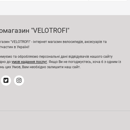
омагазин "VELOTROFI"
азин "VELOTROFI" - інтернет магазин велосипедів, аксесуарів та
частин в Україні!
имуємо та обробляємо персональні дані відвідувачів нашого сайту
ідно до
умов надання послуг
. Якщо Ви не погоджуєтесь, хоча б з одним із
нь цих Умов, Вам необхідно залишити наш сайт.