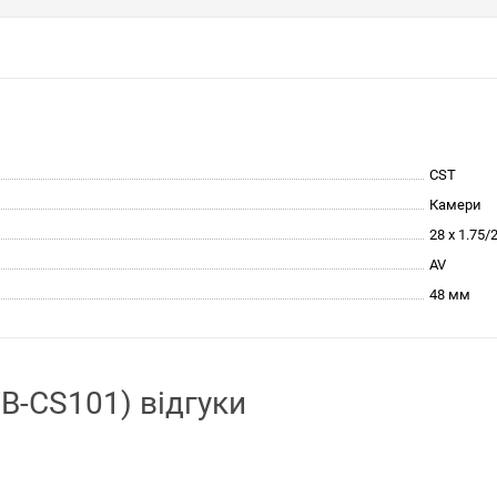
CST
Камери
28 x 1.75/
AV
48 мм
TB-CS101) відгуки