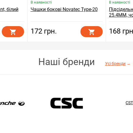
В наявності
В наявності
t, білий
Чашки бокові Novatec Type-20
Підсідель
25.4MM, ч
172 грн.
168 грн
Наші бренди
Усі бренди
→
CS