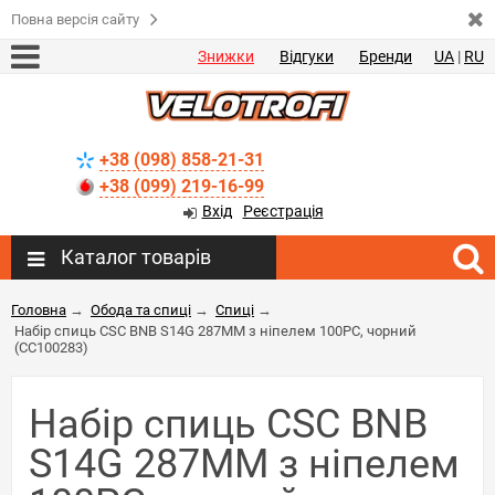
Повна версія сайту
Знижки
Відгуки
Бренди
UA
|
RU
+38 (098) 858-21-31
+38 (099) 219-16-99
Вхід
Реєстрація
Каталог товарів
Головна
→
Обода та спиці
→
Спиці
→
Набір спиць CSC BNB S14G 287MM з ніпелем 100PC, чорний
(CC100283)
Набір спиць CSC BNB
S14G 287MM з ніпелем