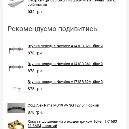
Набір спиць CSC SNS 14G 236MM з ніпелем 100PC,
сріблястий
534 грн.
Рекомендуємо подивитись
Втулка передня Novatec A141SB 32H, білий
878 грн.
Втулка передня Novatec A141SB 36H, білий
878 грн.
Втулка передня Novatec A171SB 32H, білий
878 грн.
Обід Alex Rims MD19 AV 36H 27.5", чорний
878 грн.
Хомут підсідельний з ексцентриком Token TK1683
31.8MM, золотий