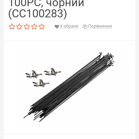
100PC, чорний
(CC100283)
У обране
Порівняння