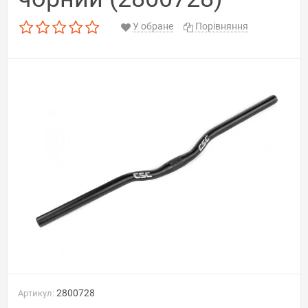
У обране
Порівняння
2800728
Артикул: