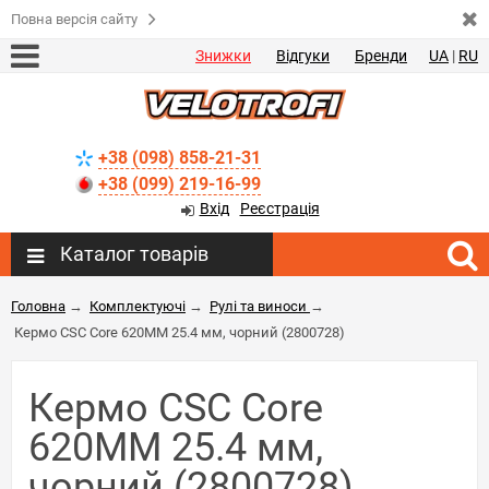
Повна версія сайту
Знижки
Відгуки
Бренди
UA
|
RU
+38 (098) 858-21-31
+38 (099) 219-16-99
Вхід
Реєстрація
Каталог товарів
Головна
→
Комплектуючі
→
Рулі та виноси
→
Кермо CSC Core 620MM 25.4 мм, чорний (2800728)
Кермо CSC Core
620MM 25.4 мм,
чорний (2800728)