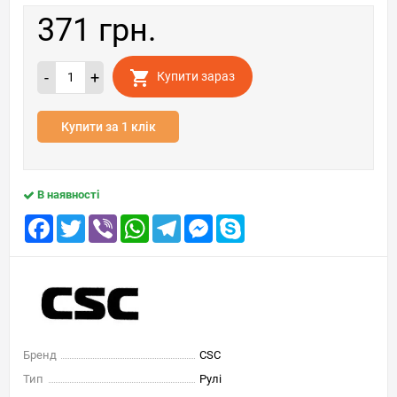
371 грн.
-
+
Купити зараз
Купити за 1 клік
В наявності
Facebook
Twitter
Viber
WhatsApp
Telegram
Messenger
Skype
Бренд
CSC
Тип
Рулі