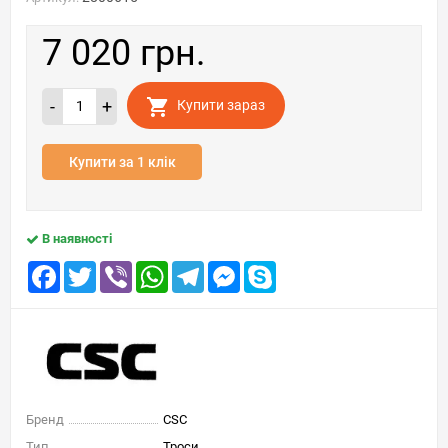
7 020 грн.
-
+
Купити зараз
Купити за 1 клік
В наявності
Facebook
Twitter
Viber
WhatsApp
Telegram
Messenger
Skype
Бренд
CSC
Тип
Троси