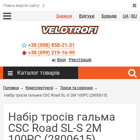
Повна версія сайту
Знижки
Відгуки
Бренди
UA
|
RU
+38 (098) 858-21-31
+38 (099) 219-16-99
Вхід
Реєстрація
Каталог товарів
Головна
→
Комплектуючі
→
Троси та сорочки
→
Набір тросів гальма CSC Road SL-S 2M 100PC (2800615)
Набір тросів гальма
CSC Road SL-S 2M
100PC (2800615)