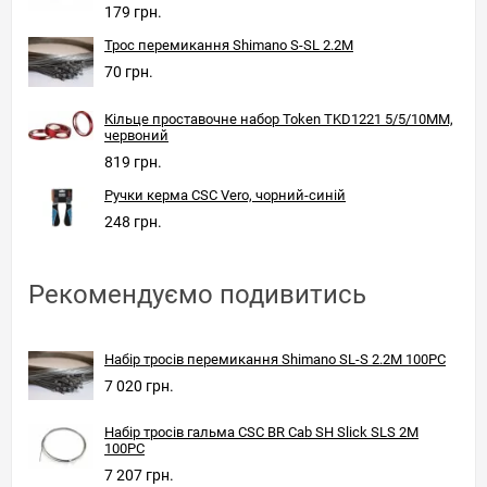
179 грн.
Трос перемикання Shimano S-SL 2.2M
70 грн.
Кільце проставочне набор Token TKD1221 5/5/10MM,
червоний
819 грн.
Ручки керма CSC Vero, чорний-синій
248 грн.
Рекомендуємо подивитись
Набір тросів перемикання Shimano SL-S 2.2M 100PC
7 020 грн.
Набір тросів гальма CSC BR Cab SH Slick SLS 2M
100PC
7 207 грн.