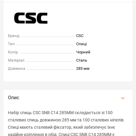
Бренд
CSC
Тип
Спиці
Колір
Чорний
Матеріал
Сталь
Довжина
285 мм
Опис
Набір спиць CSC SNB C14 285MM складається зі 100
сталевих спиць довжиною 285 мм та 100 сталевих ніпелів.
Спиці мають сталевий фіксатор, який забезпечує їхнє
надійне кріплення в обід. Спиці CSC SNB C14 285MM є