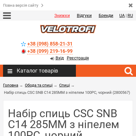
Повна версія сайту
Знижки
Відгуки
Бренди
UA
|
RU
+38 (098) 858-21-31
+38 (099) 219-16-99
Вхід
Реєстрація
Каталог товарів
Головна
→
Обода та спиці
→
Спиці
→
Набір спиць CSC SNB C14 285MM з ніпелем 100PC, чорний (2800567)
Набір спиць CSC SNB
C14 285MM з ніпелем
100PC, чорний