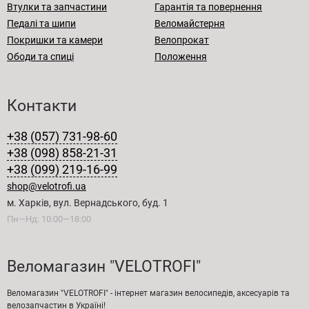
Втулки та запчастини
Гарантія та повернення
Педалі та шипи
Веломайстерня
Покришки та камери
Велопрокат
Ободи та спиці
Положення
Контакти
+38 (057) 731-98-60
+38 (098) 858-21-31
+38 (099) 219-16-99
shop@velotrofi.ua
м. Харків, вул. Вернадського, буд. 1
Пн—Нд: 10:00—18:00
Веломагазин "VELOTROFI"
Веломагазин "VELOTROFI" - інтернет магазин велосипедів, аксесуарів та
велозапчастин в Україні!