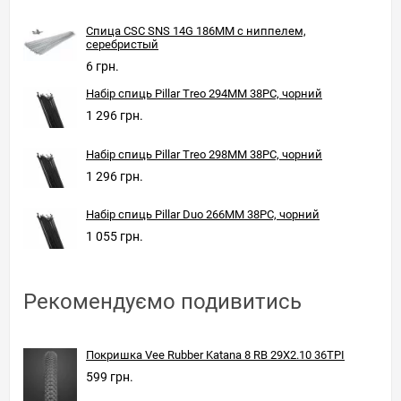
Спица CSC SNS 14G 186MM с ниппелем,
серебристый
6 грн.
Набір спиць Pillar Treo 294MM 38PC, чорний
1 296 грн.
Набір спиць Pillar Treo 298MM 38PC, чорний
1 296 грн.
Набір спиць Pillar Duo 266MM 38PC, чорний
1 055 грн.
Рекомендуємо подивитись
Покришка Vee Rubber Katana 8 RB 29X2.10 36TPI
599 грн.