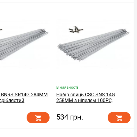
В наявності
C BNRS SR14G 284MM
Набір спиць CSC SNS 14G
 сріблястий
258MM з ніпелем 100PC,
сріблястий
534 грн.