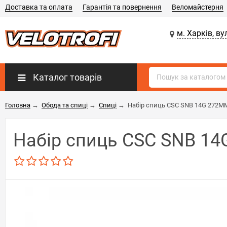
Доставка та оплата
Гарантія та повернення
Веломайстерня
м. Харків, ву
Каталог товарів
Головна
→
Обода та спиці
→
Спиці
→
Набір спиць CSC SNB 14G 272MM
Набір спиць CSC SNB 14