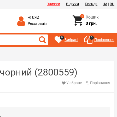
Знижки
Відгуки
Бренди
UA
|
RU
0
Кошик
Вхід
0 грн.
Реєстрація
0
0
Вибрані
Порівняння
 чорний (2800559)
У обране
Порівняння
.