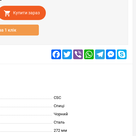
Купити зараз
за 1 клік
Facebook
Twitter
Viber
WhatsApp
Telegram
Messenge
Skyp
CSC
Спиці
Чорний
Сталь
272 мм