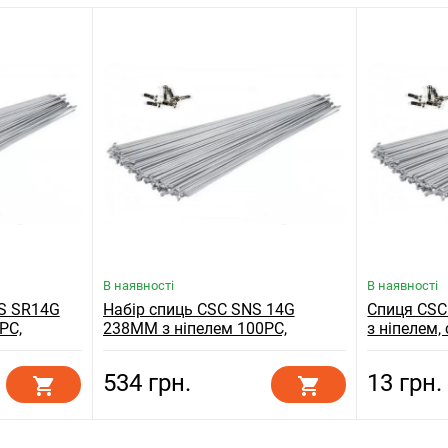
В наявності
В наявності
RS SR14G
Набір спиць CSC SNS 14G
Спиця CS
PC,
238MM з ніпелем 100PC,
з ніпелем,
сріблястий
534 грн.
13 грн.