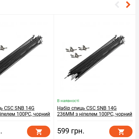
В наявності
ць CSC SNB 14G
Набір спиць CSC SNB 14G
іпелем 100PC, чорний
236MM з ніпелем 100PC, чорний
.
599 грн.