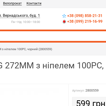
Велопрокат
Контакти
л. Вернадського, буд. 1
+38 (098) 858-21-31
+38 (099) 219-16-99
Пн—Нд: 10:00—18:00
 з ніпелем 100PC, чорний (2800559)
G 272MM з ніпелем 100PC,
2800559
Артикул:
599 грн