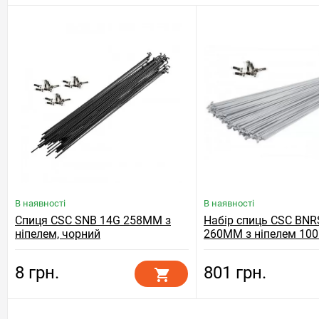
В наявності
В наявності
Спиця CSC SNB 14G 258MM з
Набір спиць CSC BN
ніпелем, чорний
260MM з ніпелем 100
сріблястий
8 грн.
801 грн.