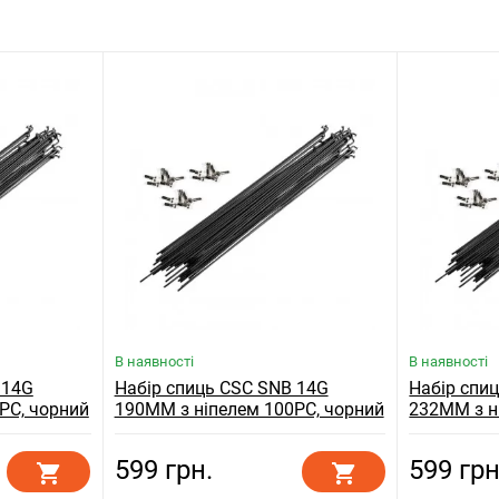
В наявності
В наявності
 14G
Набір спиць CSC SNB 14G
Набір спи
PC, чорний
190MM з ніпелем 100PC, чорний
232MM з н
599 грн.
599 грн