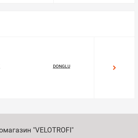
T
DONGLU
GEKON
омагазин "VELOTROFI"