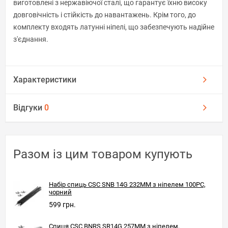
виготовлені з нержавіючої сталі, що гарантує їхню високу
довговічність і стійкість до навантажень. Крім того, до
комплекту входять латунні ніпелі, що забезпечують надійне
з'єднання.
Характеристики
Відгуки
0
Разом із цим товаром купують
Набір спиць CSC SNB 14G 232MM з ніпелем 100PC,
чорний
599 грн.
Спиця CSC BNRS SR14G 257MM з ніпелем,