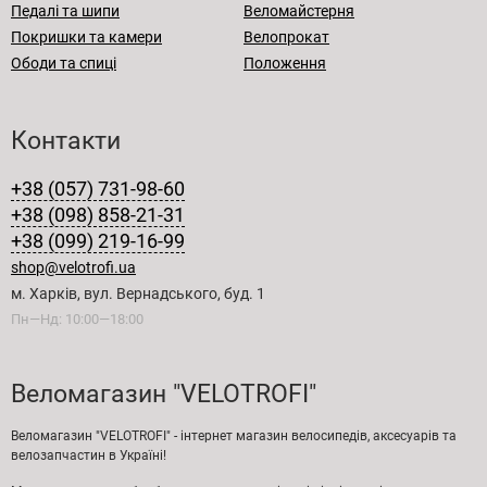
Педалі та шипи
Веломайстерня
Покришки та камери
Велопрокат
Ободи та спиці
Положення
Контакти
+38 (057) 731-98-60
+38 (098) 858-21-31
+38 (099) 219-16-99
shop@velotrofi.ua
м. Харків, вул. Вернадського, буд. 1
Пн—Нд: 10:00—18:00
Веломагазин "VELOTROFI"
Веломагазин "VELOTROFI" - інтернет магазин велосипедів, аксесуарів та
велозапчастин в Україні!