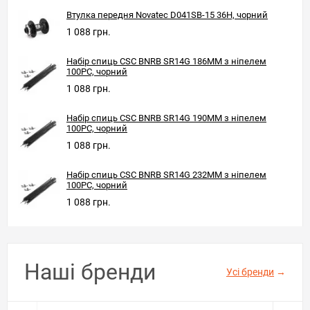
Втулка передня Novatec D041SB-15 36H, чорний
1 088 грн.
Набір спиць CSC BNRB SR14G 186MM з ніпелем
100PC, чорний
1 088 грн.
Набір спиць CSC BNRB SR14G 190MM з ніпелем
100PC, чорний
1 088 грн.
Набір спиць CSC BNRB SR14G 232MM з ніпелем
100PC, чорний
1 088 грн.
Наші бренди
Усі бренди
→