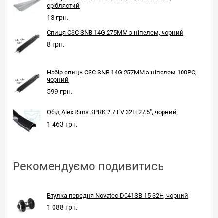
сріблястий
13 грн.
Спиця CSC SNB 14G 275MM з ніпелем, чорний
8 грн.
Набір спиць CSC SNB 14G 257MM з ніпелем 100PC,
чорний
599 грн.
Обід Alex Rims SPRK 2.7 FV 32H 27.5", чорний
1 463 грн.
Рекомендуємо подивитись
Втулка передня Novatec D041SB-15 32H, чорний
1 088 грн.