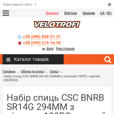
Повна версія сайту
Знижки
Відгуки
Бренди
UA
|
RU
+38 (098) 858-21-31
+38 (099) 219-16-99
Вхід
Реєстрація
Каталог товарів
Головна
→
Обода та спиці
→
Спиці
→
Набір спиць CSC BNRB SR14G 294MM з ніпелем 100PC, чорний
(2800503)
Набір спиць CSC BNRB
SR14G 294MM з