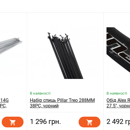
В наявності
В наявності
 14G
Набір спиць Pillar Treo 288MM
Обід Alex 
PC,
38PC, чорний
27.5", чор
1 296 грн.
2 492 г