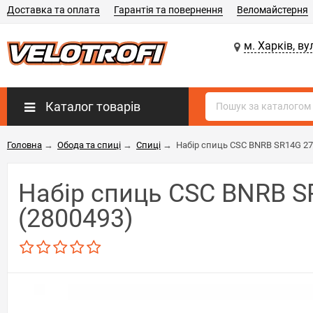
Доставка та оплата
Гарантія та повернення
Веломайстерня
м. Харків, ву
Каталог товарів
Головна
→
Обода та спиці
→
Спиці
→
Набір спиць CSC BNRB SR14G 27
Набір спиць CSC BNRB S
(2800493)