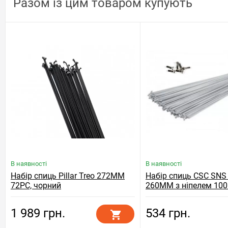
Разом із цим товаром купують
В наявності
В наявності
Набір спиць Pillar Treo 272MM
Набір спиць CSC SNS
72PC, чорний
260MM з ніпелем 100
сріблястий
1 989 грн.
534 грн.