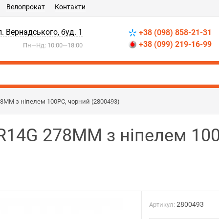
Велопрокат
Контакти
л. Вернадського, буд. 1
+38 (098) 858-21-31
+38 (099) 219-16-99
Пн—Нд: 10:00—18:00
8MM з ніпелем 100PC, чорний (2800493)
R14G 278MM з ніпелем 100
2800493
Артикул: