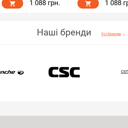
1 088 грн.
1 088 г
Наші бренди
Усі бренди
→
CS