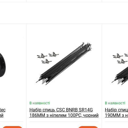
В наявності
В наявності
tec
Набір спиць CSC BNRB SR14G
Набір спи
ий
186MM з ніпелем 100PC, чорний
190MM з н