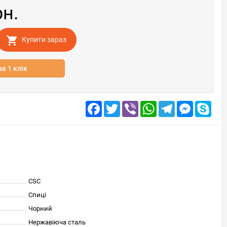
рн.
Купити зараз
за 1 клік
Facebook
Twitter
Viber
WhatsApp
Telegram
Messenge
Skyp
CSC
Спиці
Чорний
Нержавіюча сталь