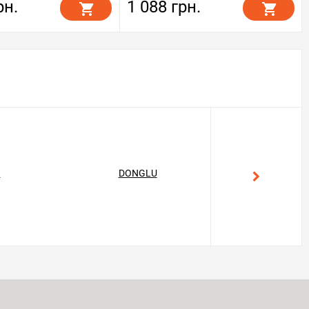
рн.
1 088 грн.
T
DONGLU
GEKON