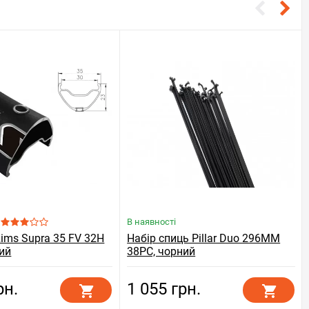
В наявності
Rims Supra 35 FV 32H
Набір спиць Pillar Duo 296MM
ний
38PC, чорний
рн.
1 055 грн.