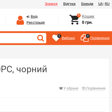
Знижки
Відгуки
Бренди
UA
|
RU
0
Кошик
Вхід
0 грн.
Реєстрація
0
0
Вибрані
Порівняння
PC, чорний
У обране
Порівняння