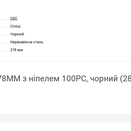
CSC
Спиці
Чорний
Нержавіюча сталь
278 мм
8MM з ніпелем 100PC, чорний (28