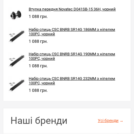
Втулка передня Novatec D041SB-15 36H, чорний
1 088 грн.
Набір спиць CSC BNRB SR14G 186MM з ніпелем
100PC, чорний
1 088 грн.
Набір спиць CSC BNRB SR14G 190MM з ніпелем
100PC, чорний
1 088 грн.
Набір спиць CSC BNRB SR14G 232MM з ніпелем
100PC, чорний
1 088 грн.
Наші бренди
Усі бренди
→