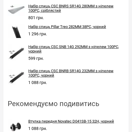
Набір спиць CSC BNRS SR14G 280MM з ніпелем
100PC, сріблястий
801 грн.
Набір спиць Pillar Treo 282MM 38PC, чорний
1 296 грн.
Набір спиць CSC SNB 14G 292MM з ніпелем 100PC,
чорний
599 грн.
Набір спиць CSC BNRB SR14G 232MM з ніпелем
100PC, чорний
1 088 грн.
Рекомендуємо подивитись
Втулка передня Novatec D041SB-15 32H, чорний
1 088 грн.