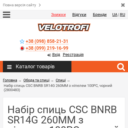
Повна версія сайту
Знижки
Відгуки
Бренди
UA
|
RU
+38 (098) 858-21-31
+38 (099) 219-16-99
Вхід
Реєстрація
Каталог товарів
Головна
→
Обода та спиці
→
Спиці
→
Набір спиць CSC BNRB SR14G 260MM з ніпелем 100PC, чорний
(2800483)
Набір спиць CSC BNRB
SR14G 260MM з