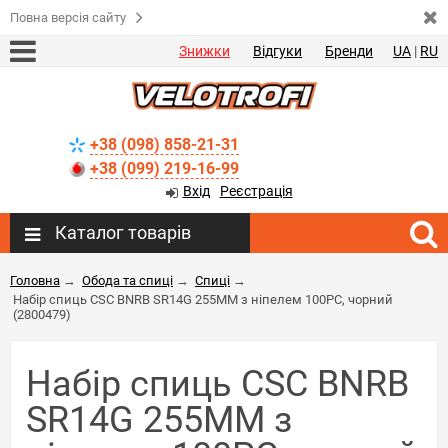
Повна версія сайту
Знижки
Відгуки
Бренди
UA
|
RU
+38 (098) 858-21-31
+38 (099) 219-16-99
Вхід
Реєстрація
Каталог товарів
Головна
→
Обода та спиці
→
Спиці
→
Набір спиць CSC BNRB SR14G 255MM з ніпелем 100PC, чорний
(2800479)
Набір спиць CSC BNRB
SR14G 255MM з