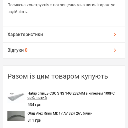
Посилена конструкція з потовщенням на вигині гарантує
надійність.
Характеристики
Відгуки
0
Разом із цим товаром купують
Набір спиць CSC SNS 14G 232MM з ніпелем 100PC,
сріблястий
534 грн.
Обід Alex Rims MD17 AV 32H 26", білий
811 грн.