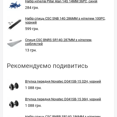
Набір ніпелів Pillar Alan 14G 14MM 36PC, синій
284 грн.
Набір спиць CSC SNB 14G 286MM з ніпелем 100PC,
чорний
599 грн.
Спиця CSC BNRS SR14G 287MM з ніпелем,
сріблястий
13 грн.
Рекомендуємо подивитись
Втулка передня Novatec D041SB-15 32H, чорний
1 088 грн.
Втулка передня Novatec D041SB-15 36H, чорний
1 088 грн.
Набір спиць CSC BNRB SR14G 186MM з ніпелем