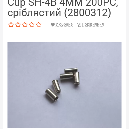
Cup SH-4B 4MM 200PC,
сріблястий (2800312)
У обране
Порівняння