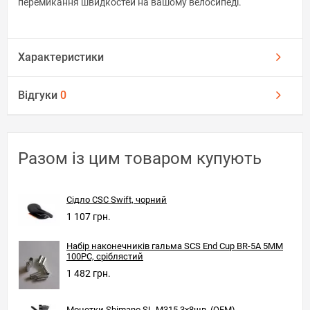
перемикання швидкостей на вашому велосипеді.
Характеристики
Відгуки
0
Разом із цим товаром купують
Сідло CSC Swift, чорний
1 107 грн.
Набір наконечників гальма SCS End Cup BR-5A 5MM
100PC, сріблястий
1 482 грн.
Монетки Shimano SL-M315 3x8шв. (OEM)