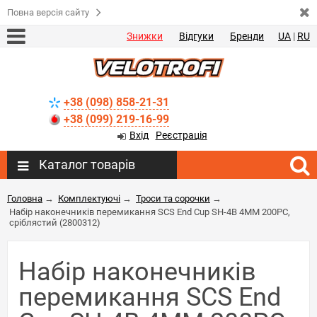
Повна версія сайту
Знижки
Відгуки
Бренди
UA
|
RU
+38 (098) 858-21-31
+38 (099) 219-16-99
Вхід
Реєстрація
Каталог товарів
Головна
→
Комплектуючі
→
Троси та сорочки
→
Набір наконечників перемикання SCS End Cup SH-4B 4MM 200PC,
сріблястий (2800312)
Набір наконечників
перемикання SCS End