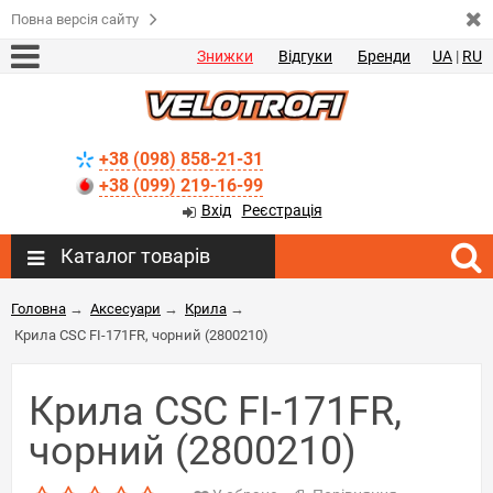
Повна версія сайту
Знижки
Відгуки
Бренди
UA
|
RU
+38 (098) 858-21-31
+38 (099) 219-16-99
Вхід
Реєстрація
Каталог товарів
Головна
→
Аксесуари
→
Крила
→
Крила CSC FI-171FR, чорний (2800210)
Крила CSC FI-171FR,
чорний (2800210)