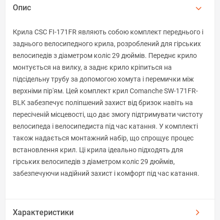
Опис
Крила CSC FI-171FR являють собою комплект переднього і
заднього велосипедного крила, розроблений для гірських
велосипедів з діаметром коліс 29 дюймів. Переднє крило
монтується на вилку, а заднє крило кріпиться на
підсідельну трубу за допомогою хомута і перемички між
верхніми пір'ям. Цей комплект крил Comanche SW-171FR-
BLK забезпечує поліпшений захист від бризок навіть на
пересіченій місцевості, що дає змогу підтримувати чистоту
велосипеда і велосипедиста під час катання. У комплекті
також надається монтажний набір, що спрощує процес
встановлення крил. Ці крила ідеально підходять для
гірських велосипедів з діаметром коліс 29 дюймів,
забезпечуючи надійний захист і комфорт під час катання.
Характеристики