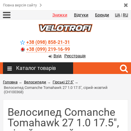
Повна версія сайту
Знижки
Відгуки
Бренди
UA
|
RU
+38 (098) 858-21-31
+38 (099) 219-16-99
Вхід
Реєстрація
Каталог товарів
Головна
→
Велосипеди
→
Гірські 27.5"
→
Велосипед Comanche Tomahawk 27 1.0 17.5", сірий-жовтий
(CH100368)
Велосипед Comanche
Tomahawk 27 1.0 17.5",