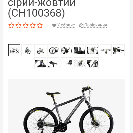
сірий-жовтий
(CH100368)
У обране
Порівняння