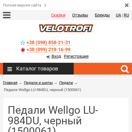
Полная версия сайта
Скидки
Отзывы
Бренды
UA
|
RU
+38 (098) 858-21-31
+38 (099) 219-16-99
Вход
Регистрация
Каталог товаров
Главная
→
Педали и шипы
→
Педали
→
Педали Wellgo LU-984DU, черный (1500061)
Педали Wellgo LU-
984DU, черный
(1500061)