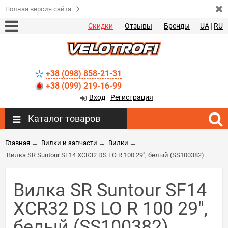
Полная версия сайта
Скидки
Отзывы
Бренды
UA
|
RU
+38 (098) 858-21-31
+38 (099) 219-16-99
Вход
Регистрация
Каталог товаров
Главная
→
Вилки и запчасти
→
Вилки
→
Вилка SR Suntour SF14 XCR32 DS LO R 100 29", белый (SS100382)
Вилка SR Suntour SF14
XCR32 DS LO R 100 29",
белый (SS100382)