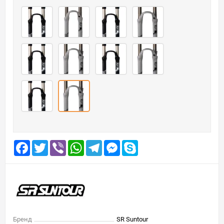
Facebook
Twitter
Viber
WhatsApp
Telegram
Messenger
Skype
Бренд
SR Suntour