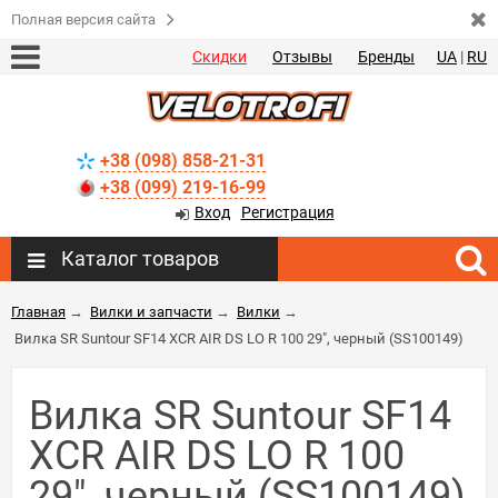
Полная версия сайта
Скидки
Отзывы
Бренды
UA
|
RU
+38 (098) 858-21-31
+38 (099) 219-16-99
Вход
Регистрация
Каталог товаров
Главная
→
Вилки и запчасти
→
Вилки
→
Вилка SR Suntour SF14 XCR AIR DS LO R 100 29", черный (SS100149)
Вилка SR Suntour SF14
XCR AIR DS LO R 100
29", черный (SS100149)