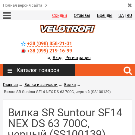
Полная версия сайта
Скидки
Отзывы
Бренды
UA
|
RU
+38 (098) 858-21-31
+38 (099) 219-16-99
Вход
Регистрация
Каталог товаров
Главная
→
Вилки и запчасти
→
Вилки
→
Вилка SR Suntour SF14 NEX DS 63 700C, черный (SS100139)
Вилка SR Suntour SF14
NEX DS 63 700C,
черный (SS100139)